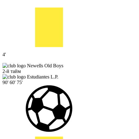
4'
Newells Old Boys
2-й тайм
Estudiantes L.P.
90'
60'
75'