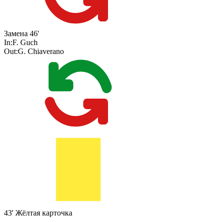
Замена
46'
In:
F. Guch
Out:
G. Chiaverano
43'
Жёлтая карточка