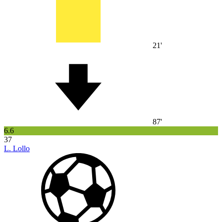
21'
87'
6.6
37
L. Lollo