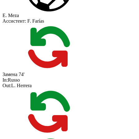
E. Meza
Ассистент:
F. Farías
Замена
74'
In:
Russo
Out:
L. Herrera