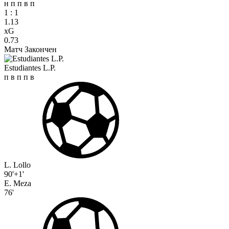
н
п
п
в
п
1
:
1
1.13
xG
0.73
Матч Закончен
Estudiantes L.P.
п
в
п
п
в
L. Lollo
90'+1'
E. Meza
76'