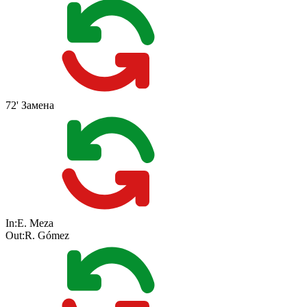
72'
Замена
In:
E. Meza
Out:
R. Gómez