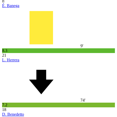
п
É. Banega
9'
8.3
21
L. Herrera
74'
7.2
18
D. Benedetto