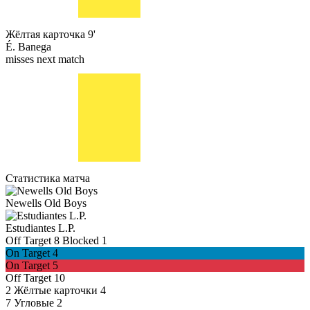
Жёлтая карточка
9'
É. Banega
misses next match
Статистика матча
Newells Old Boys
Estudiantes L.P.
Off Target
8
Blocked
1
On Target
4
On Target
5
Off Target
10
2
Жёлтые карточки
4
7
Угловые
2