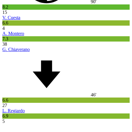
90'
8.2
15
V. Cuesta
6.6
4
A. Montero
7.3
38
G. Chiaverano
46'
6.6
27
L. Regiardo
6.9
5