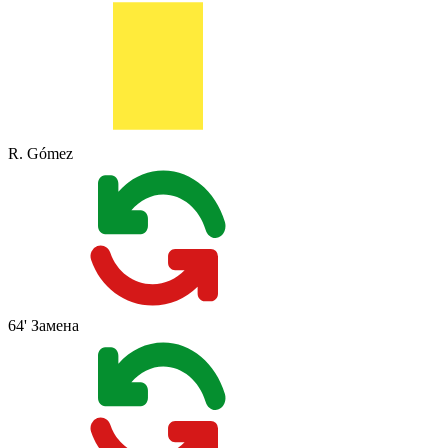
R. Gómez
64'
Замена