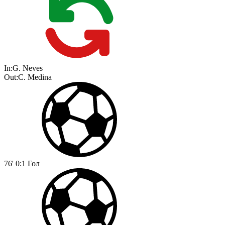
In:
G. Neves
Out:
C. Medina
76'
0:1
Гол