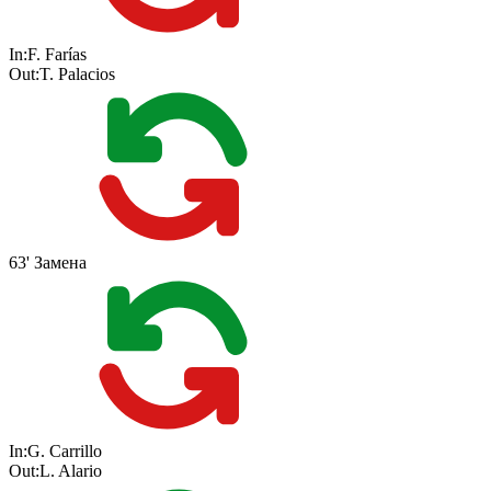
In:
F. Farías
Out:
T. Palacios
63'
Замена
In:
G. Carrillo
Out:
L. Alario