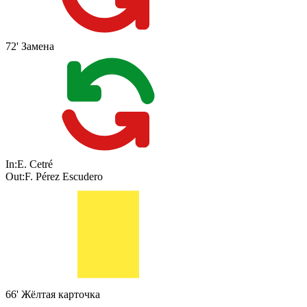
72'
Замена
In:
E. Cetré
Out:
F. Pérez Escudero
66'
Жёлтая карточка