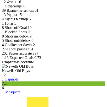
12
Фолы
16
1
Оффсайды
0
39
Владение мячом
61
13
Удары
15
4
Удары в створ
5
1
Голы
1
8
Shots off Goal
10
1
Blocked Shots
0
8
Shots insidebox
9
5
Shots outsidebox
6
4
Goalkeeper Saves
2
279
Total passes
461
202
Passes accurate
387
1.13
Expected Goals
0.73
Стартовые составы
Newells Old Boys
12
J. Espinola
7.2
6
J. Mosquera