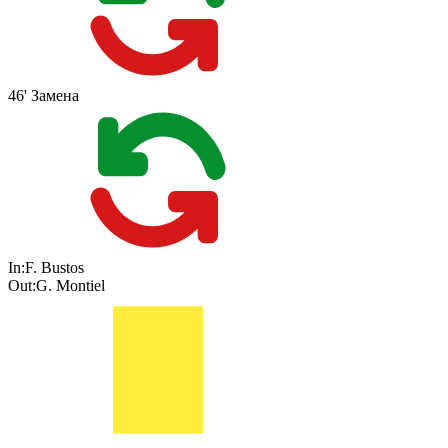
46'
Замена
In:
F. Bustos
Out:
G. Montiel