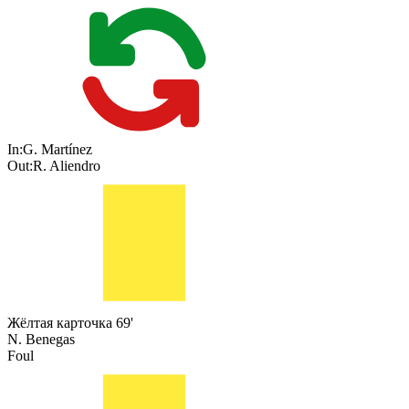
In:
G. Martínez
Out:
R. Aliendro
Жёлтая карточка
69'
N. Benegas
Foul