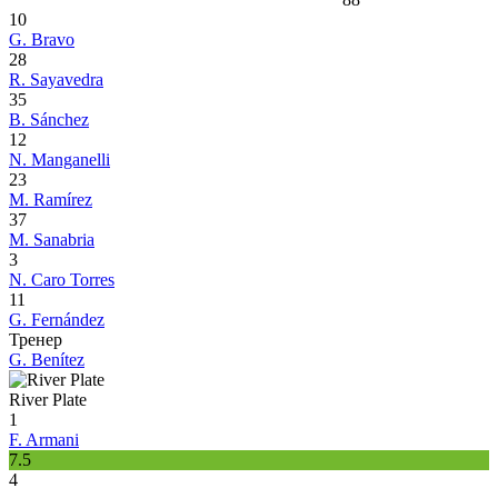
10
G. Bravo
28
R. Sayavedra
35
B. Sánchez
12
N. Manganelli
23
M. Ramírez
37
M. Sanabria
3
N. Caro Torres
11
G. Fernández
Тренер
G. Benítez
River Plate
1
F. Armani
7.5
4