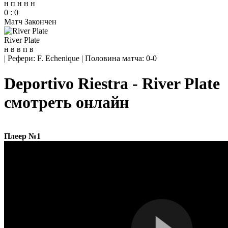
н
п
н
н
н
0
:
0
Матч Закончен
River Plate
н
в
в
п
в
|
Рефери: F. Echenique
|
Половина матча: 0-0
Deportivo Riestra - River Plate
смотреть онлайн
Плеер №1