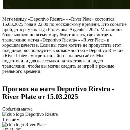
Матч между «Deportivo Riestra» - «River Plate» состоится
15.03.2025 года в 22:00 по московскому времени. Это событие
пройдет в рамках Liga Profesional Argentina 2025. Миллионы
болельщиков по всему миру будут искать, где смотреть
трансляцию матча «Deportivo Riestra» - «River Plate» в
хорошем качестве. Если вы тоже хотите не пропустить этот
поединок, воспользуйтесь возможностью «Deportivo Riestra» -
«River Plate» смотреть онлайн на нашем сайте. Мы
подготовили для вас ссылки на текстовые и видео
трансляции, чтобы вы могли следить за игрой в режиме
реального времени.
Прогноз на матч Deportivo Riestra -
River Plate от 15.03.2025
События матча
Deportivo Riestra
1-й тайм
River Plate
45'
15'
30'