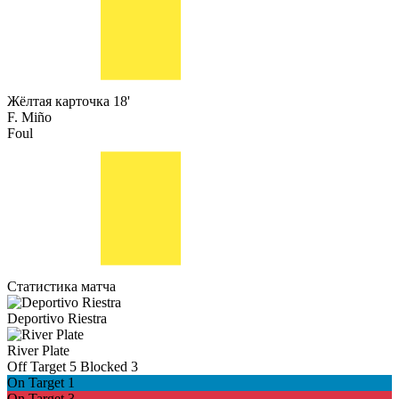
Жёлтая карточка
18'
F. Miño
Foul
Статистика матча
Deportivo Riestra
River Plate
Off Target
5
Blocked
3
On Target
1
On Target
3