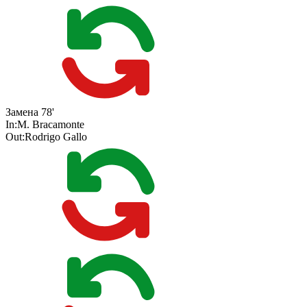
Замена
78'
In:
M. Bracamonte
Out:
Rodrigo Gallo