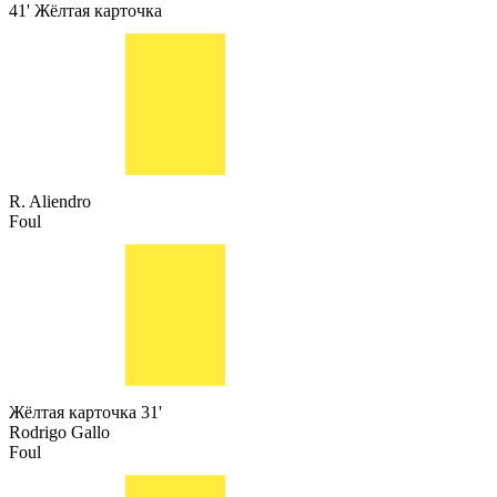
41'
Жёлтая карточка
R. Aliendro
Foul
Жёлтая карточка
31'
Rodrigo Gallo
Foul