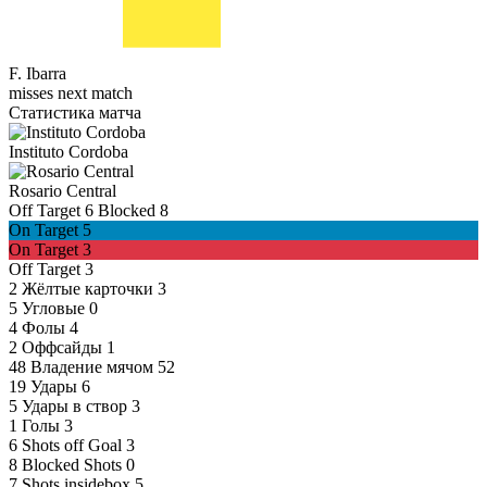
F. Ibarra
misses next match
Статистика матча
Instituto Cordoba
Rosario Central
Off Target
6
Blocked
8
On Target
5
On Target
3
Off Target
3
2
Жёлтые карточки
3
5
Угловые
0
4
Фолы
4
2
Оффсайды
1
48
Владение мячом
52
19
Удары
6
5
Удары в створ
3
1
Голы
3
6
Shots off Goal
3
8
Blocked Shots
0
7
Shots insidebox
5