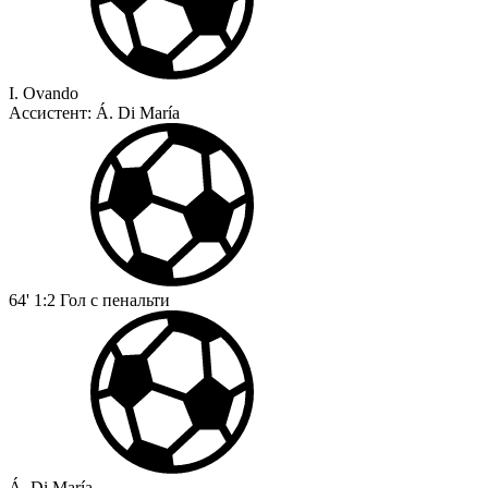
I. Ovando
Ассистент:
Á. Di María
64'
1:2
Гол с пенальти
Á. Di María