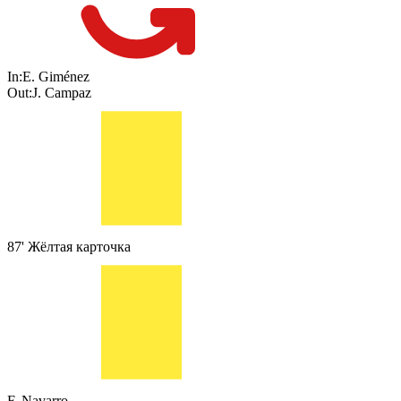
In:
E. Giménez
Out:
J. Campaz
87'
Жёлтая карточка
F. Navarro