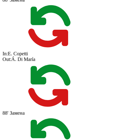
In:
E. Copetti
Out:
Á. Di María
88'
Замена