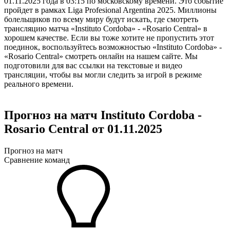
01.11.2025 года в 03:15 по московскому времени. Это событие
пройдет в рамках Liga Profesional Argentina 2025. Миллионы
болельщиков по всему миру будут искать, где смотреть
трансляцию матча «Instituto Cordoba» - «Rosario Central» в
хорошем качестве. Если вы тоже хотите не пропустить этот
поединок, воспользуйтесь возможностью «Instituto Cordoba» -
«Rosario Central» смотреть онлайн на нашем сайте. Мы
подготовили для вас ссылки на текстовые и видео
трансляции, чтобы вы могли следить за игрой в режиме
реального времени.
Прогноз на матч Instituto Cordoba -
Rosario Central от 01.11.2025
Прогноз на матч
Сравнение команд