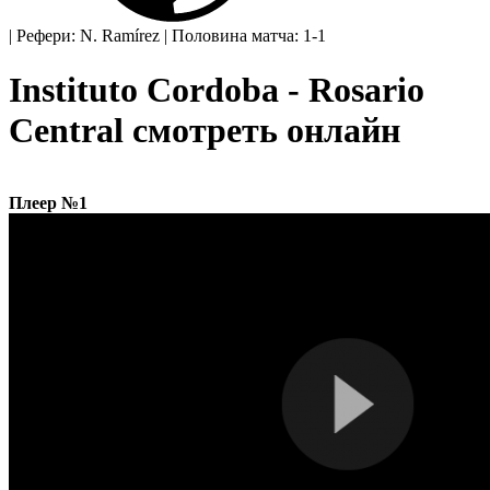
|
Рефери: N. Ramírez
|
Половина матча: 1-1
Instituto Cordoba - Rosario
Central смотреть онлайн
Плеер №1