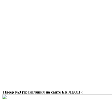
Плеер №3 (трансляция на сайте БК ЛЕОН):