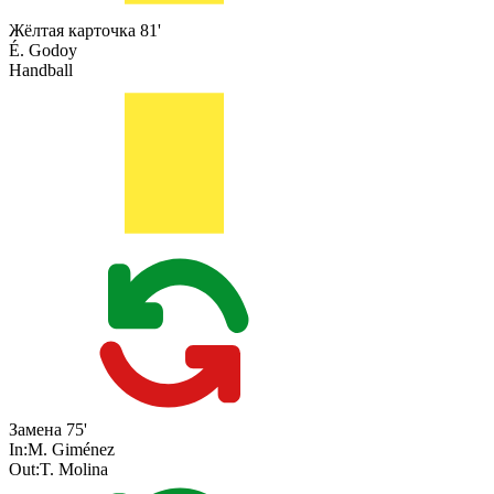
Жёлтая карточка
81'
É. Godoy
Handball
Замена
75'
In:
M. Giménez
Out:
T. Molina