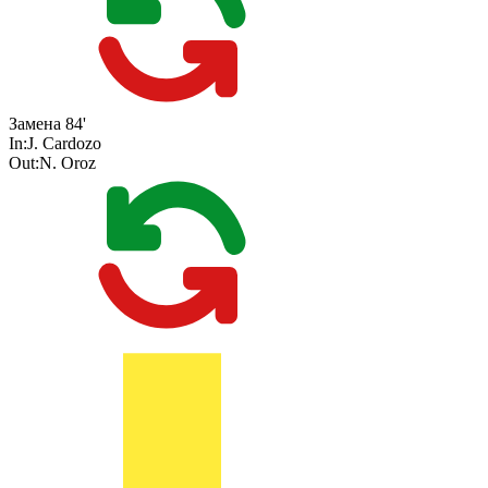
Замена
84'
In:
J. Cardozo
Out:
N. Oroz