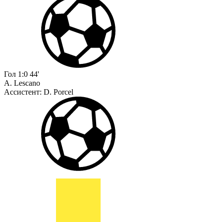
Гол
1:0
44'
A. Lescano
Ассистент:
D. Porcel