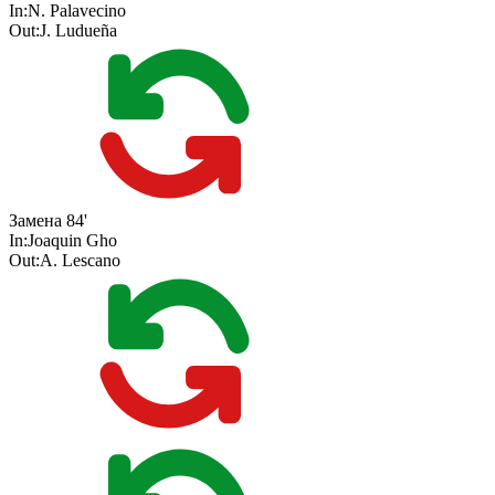
In:
N. Palavecino
Out:
J. Ludueña
Замена
84'
In:
Joaquin Gho
Out:
A. Lescano