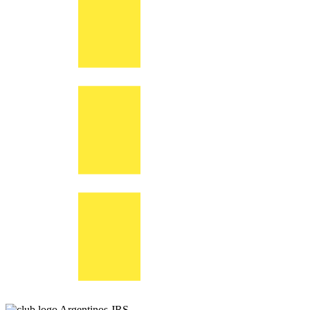
Argentinos JRS