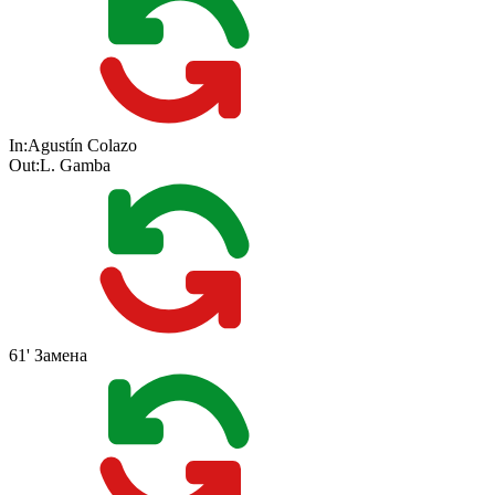
In:
Agustín Colazo
Out:
L. Gamba
61'
Замена