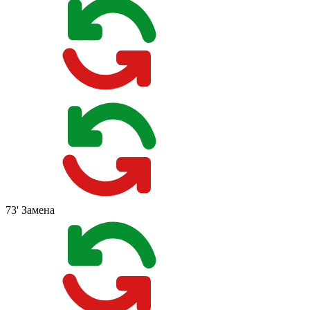
73'
Замена