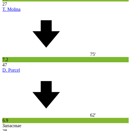
27
T. Molina
75'
7.2
47
D. Porcel
62'
6.9
Запасные
28