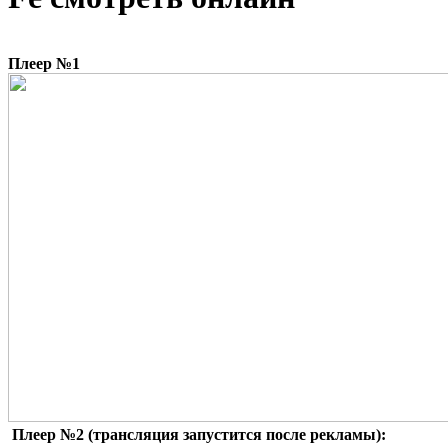
Плеер №1
Плеер №2 (трансляция запустится после рекламы):