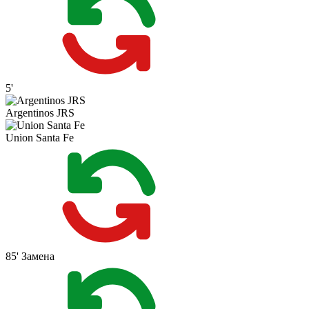
5'
Argentinos JRS
Union Santa Fe
85'
Замена