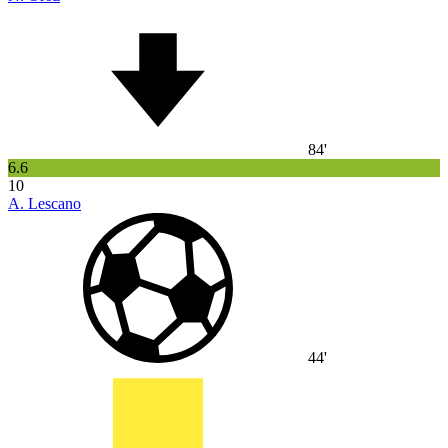
84'
6.6
10
A. Lescano
44'