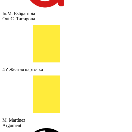
In:
M. Estigarribia
Out:
C. Tarragona
45'
Жёлтая карточка
M. Martínez
Argument