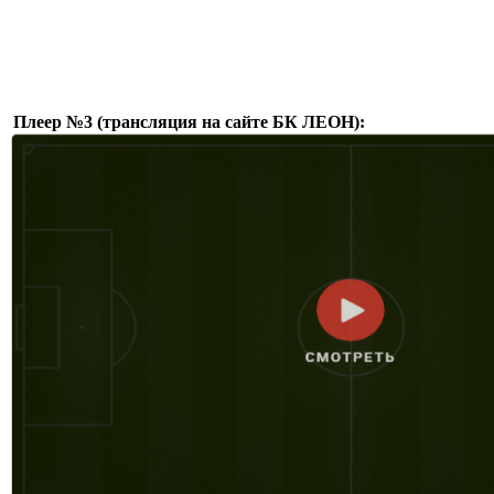
Плеер №3 (трансляция на сайте БК ЛЕОН):