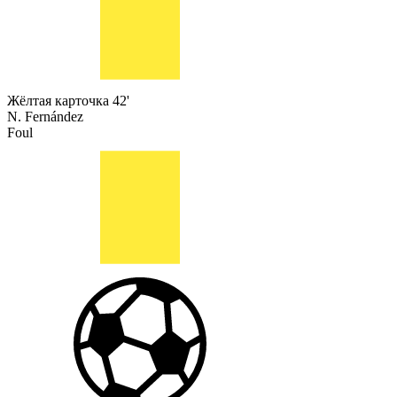
Жёлтая карточка
42'
N. Fernández
Foul