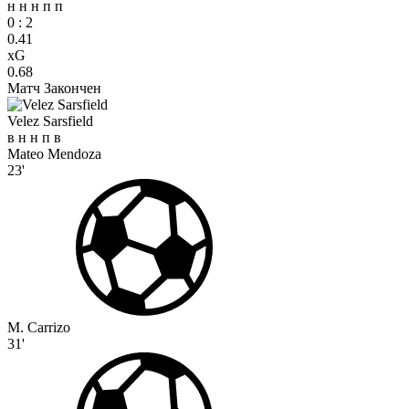
н
н
н
п
п
0
:
2
0.41
xG
0.68
Матч Закончен
Velez Sarsfield
в
н
н
п
в
Mateo Mendoza
23'
M. Carrizo
31'