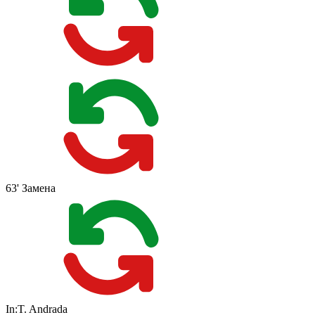
63'
Замена
In:
T. Andrada