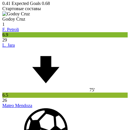
0.41
Expected Goals
0.68
Стартовые составы
Godoy Cruz
1
F. Petroli
6.9
29
L. Jara
75'
6.5
26
Mateo Mendoza