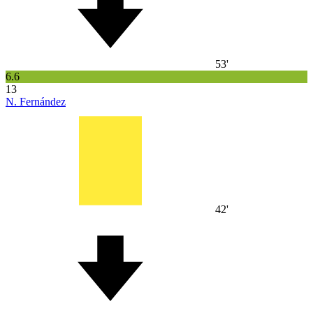
53'
6.6
13
N. Fernández
42'