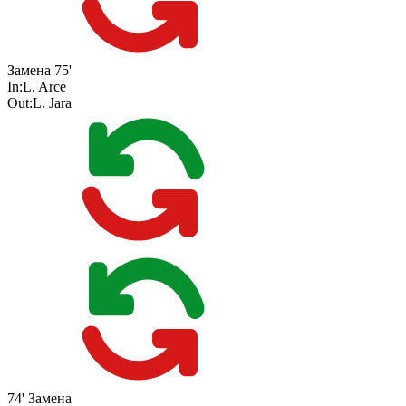
Замена
75'
In:
L. Arce
Out:
L. Jara
74'
Замена