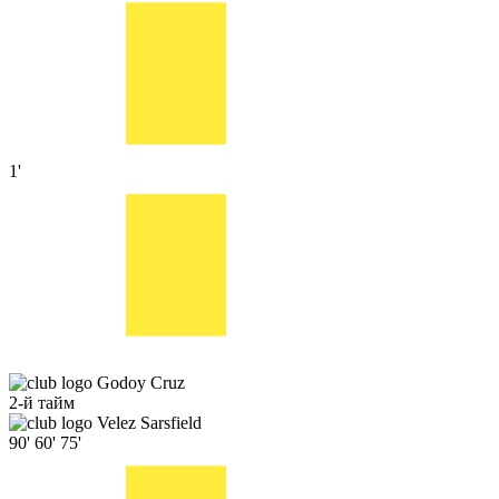
1'
Godoy Cruz
2-й тайм
Velez Sarsfield
90'
60'
75'