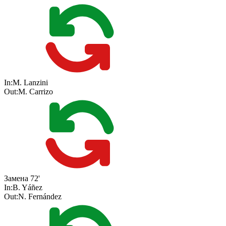
In:
M. Lanzini
Out:
M. Carrizo
Замена
72'
In:
B. Yáñez
Out:
N. Fernández