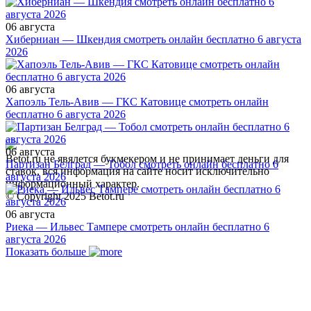
06 августа
Хиберниан — Шкендия смотреть онлайн бесплатно 6 августа
2026
06 августа
Хапоэль Тель-Авив — ГКС Катовице смотреть онлайн
бесплатно 6 августа 2026
06 августа
Betot.ru не явялется букмекером и не принимает деньги для
Партизан Белград — Тобол смотреть онлайн бесплатно 6
ставок, вся информация на сайте носит исключительно
августа 2026
информационный характер.
© Copyright 2025 Betot.ru
06 августа
Риека — Ильвес Тампере смотреть онлайн бесплатно 6
августа 2026
Показать больше