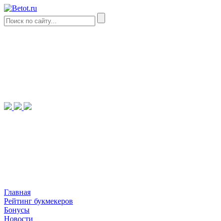
Главная
Рейтинг букмекеров
Бонусы
Новости