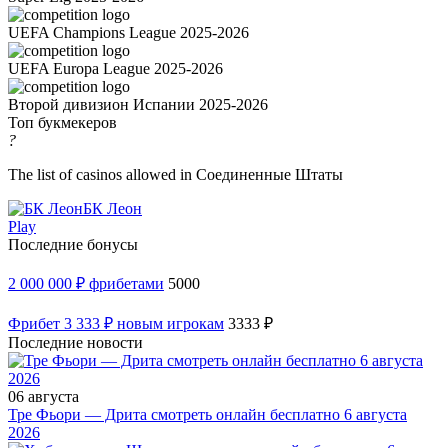
UEFA Champions League 2025-2026
UEFA Europa League 2025-2026
Второй дивизион Испании 2025-2026
Топ букмекеров
?
The list of casinos allowed in Соединенные Штаты
БК Леон
Play
Последние бонусы
2 000 000 ₽ фрибетами
5000
Фрибет 3 333 ₽ новым игрокам
3333 ₽
Последние новости
06 августа
Тре Фьори — Дрита смотреть онлайн бесплатно 6 августа
2026