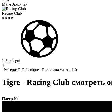
Матч Закончен
Racing Club
в
в
п
в
J. Saralegui
4'
|
Рефери: F. Echenique
|
Половина матча: 1-0
Tigre - Racing Club смотреть 
Плеер №1