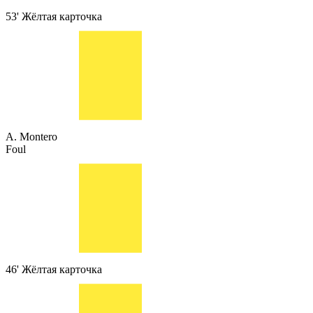
53'
Жёлтая карточка
A. Montero
Foul
46'
Жёлтая карточка