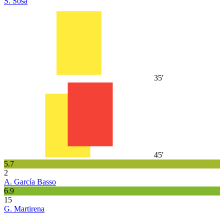
S. Sosa
35'
45'
5.7
2
A. García Basso
6.9
15
G. Martirena