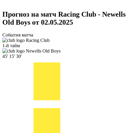
Прогноз на матч Racing Club - Newells
Old Boys от 02.05.2025
События матча
Racing Club
1-й тайм
Newells Old Boys
45'
15'
30'