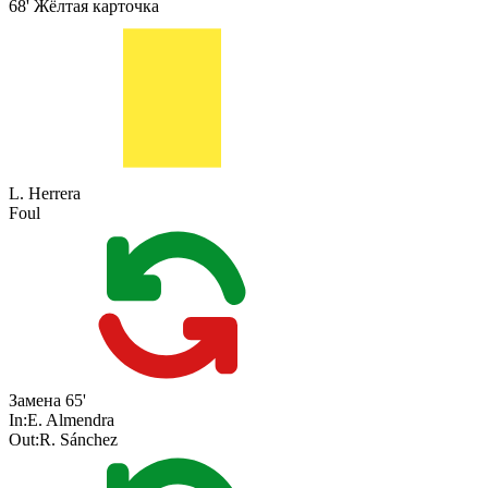
68'
Жёлтая карточка
L. Herrera
Foul
Замена
65'
In:
E. Almendra
Out:
R. Sánchez