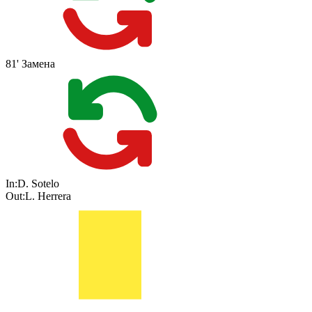
81'
Замена
In:
D. Sotelo
Out:
L. Herrera