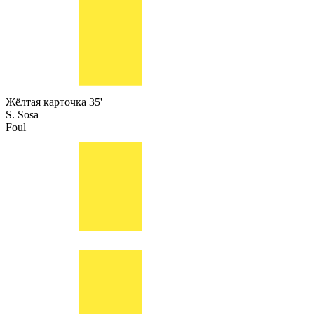
Жёлтая карточка
35'
S. Sosa
Foul