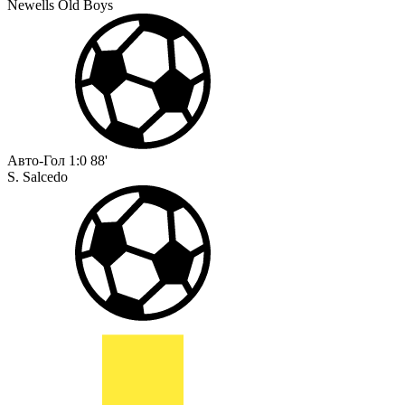
Newells Old Boys
Авто-Гол
1:0
88'
S. Salcedo