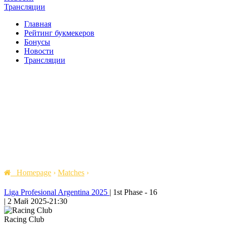
Трансляции
Главная
Рейтинг букмекеров
Бонусы
Новости
Трансляции
Homepage
›
Matches
›
Liga Profesional Argentina 2025
|
1st Phase - 16
|
2 Май 2025
-
21:30
Racing Club