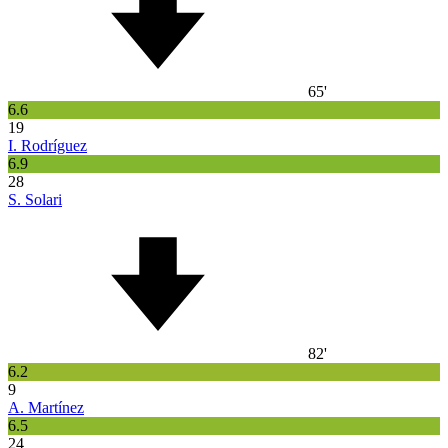
65'
6.6
19
I. Rodríguez
6.9
28
S. Solari
82'
6.2
9
A. Martínez
6.5
24