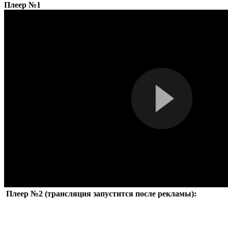
Плеер №1
Плеер №2 (трансляция запустится после рекламы):