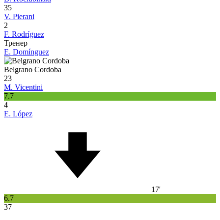
35
V. Pierani
2
F. Rodríguez
Тренер
E. Domínguez
Belgrano Cordoba
23
M. Vicentini
7.7
4
E. López
17'
6.7
37