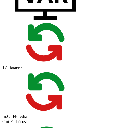
17'
Замена
In:
G. Heredia
Out:
E. López