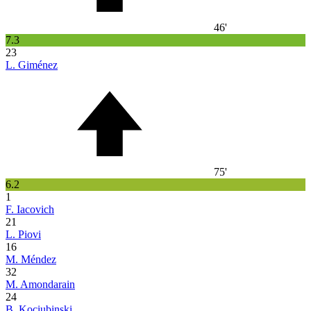
46'
7.3
23
L. Giménez
75'
6.2
1
F. Iacovich
21
L. Piovi
16
M. Méndez
32
M. Amondarain
24
B. Kociubinski