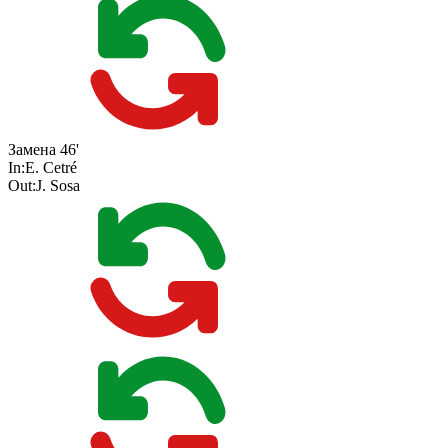
Замена
46'
In:
E. Cetré
Out:
J. Sosa