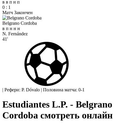
в
в
п
н
п
0
:
1
Матч Закончен
Belgrano Cordoba
в
п
н
н
н
N. Fernández
41'
|
Рефери: P. Dóvalo
|
Половина матча: 0-1
Estudiantes L.P. - Belgrano
Cordoba смотреть онлайн