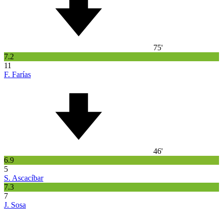
75'
7.2
11
F. Farías
46'
6.9
5
S. Ascacíbar
7.3
7
J. Sosa