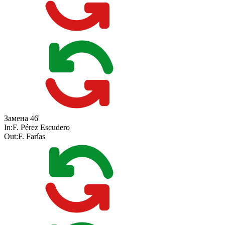
Замена
46'
In:
F. Pérez Escudero
Out:
F. Farías