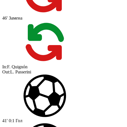
46'
Замена
In:
F. Quignón
Out:
L. Passerini
41'
0:1
Гол