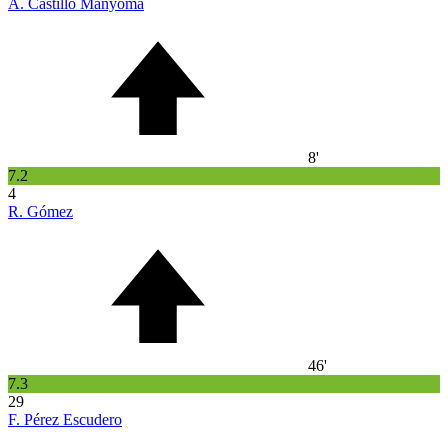
A. Castillo Manyoma
8'
7.2
4
R. Gómez
46'
7.3
29
F. Pérez Escudero