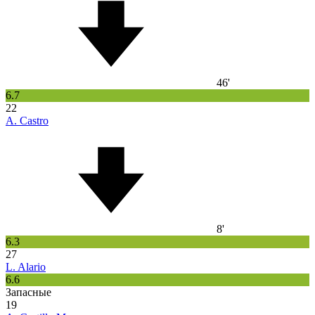
46'
6.7
22
A. Castro
8'
6.3
27
L. Alario
6.6
Запасные
19