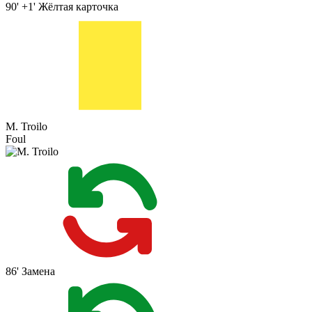
90' +1'
Жёлтая карточка
M. Troilo
Foul
86'
Замена