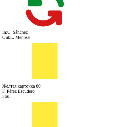
In:
U. Sánchez
Out:
L. Menossi
Жёлтая карточка
80'
F. Pérez Escudero
Foul