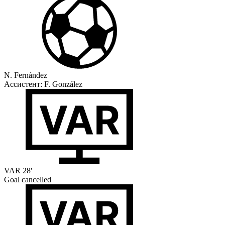
N. Fernández
Ассистент:
F. González
VAR
28'
Goal cancelled