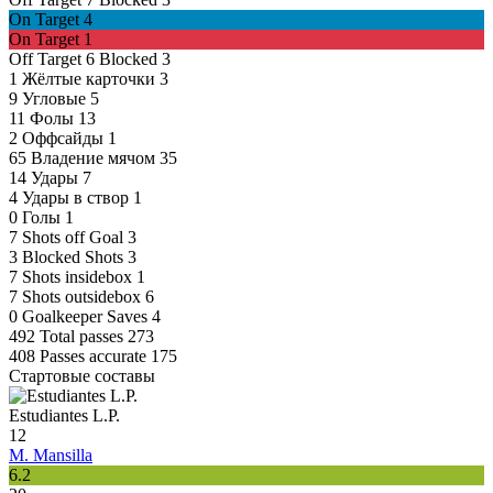
On Target
4
On Target
1
Off Target
6
Blocked
3
1
Жёлтые карточки
3
9
Угловые
5
11
Фолы
13
2
Оффсайды
1
65
Владение мячом
35
14
Удары
7
4
Удары в створ
1
0
Голы
1
7
Shots off Goal
3
3
Blocked Shots
3
7
Shots insidebox
1
7
Shots outsidebox
6
0
Goalkeeper Saves
4
492
Total passes
273
408
Passes accurate
175
Стартовые составы
Estudiantes L.P.
12
M. Mansilla
6.2