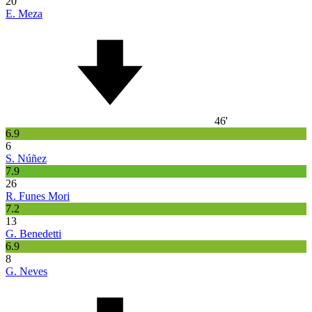
20
E. Meza
46'
6.9
6
S. Núñez
7.9
26
R. Funes Mori
7.2
13
G. Benedetti
6.9
8
G. Neves