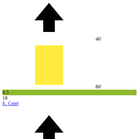
46'
80'
6.5
18
E. Cetré