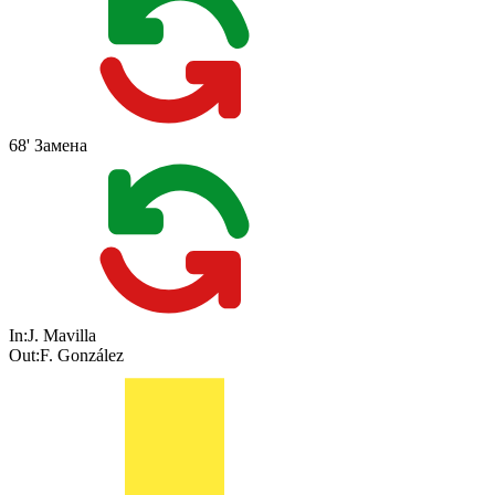
68'
Замена
In:
J. Mavilla
Out:
F. González