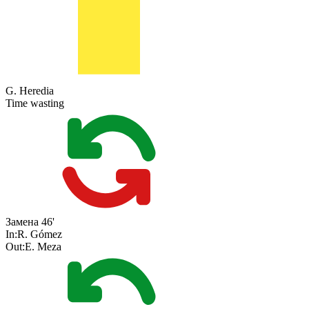
G. Heredia
Time wasting
Замена
46'
In:
R. Gómez
Out:
E. Meza