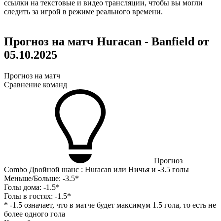
ссылки на текстовые и видео трансляции, чтобы вы могли
следить за игрой в режиме реального времени.
Прогноз на матч Huracan - Banfield от
05.10.2025
Прогноз на матч
Сравнение команд
Прогноз
Combo Двойной шанс : Huracan или Ничья и -3.5 голы
Меньше/Больше:
-3.5*
Голы дома:
-1.5*
Голы в гостях:
-1.5*
* -1.5 означает, что в матче будет максимум 1.5 гола, то есть не
более одного гола