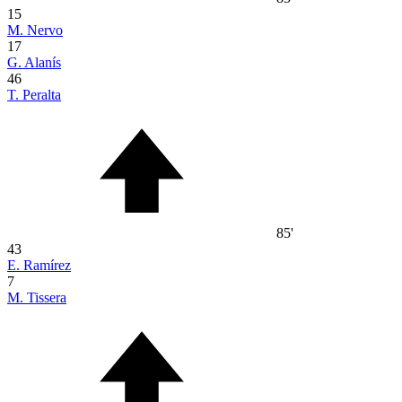
15
M. Nervo
17
G. Alanís
46
T. Peralta
85'
43
E. Ramírez
7
M. Tissera