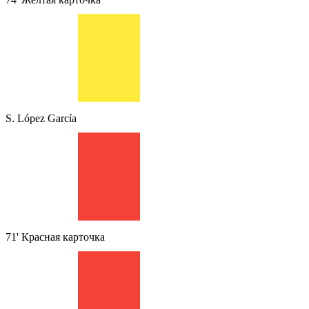
S. López García
71'
Красная карточка