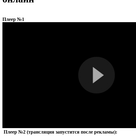
Плеер №1
Плеер №2 (трансляция запустится после рекламы):