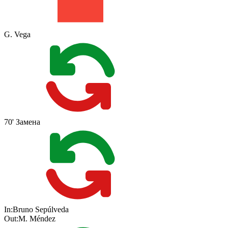
G. Vega
70'
Замена
In:
Bruno Sepúlveda
Out:
M. Méndez