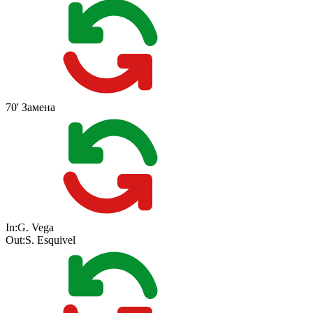
70'
Замена
In:
G. Vega
Out:
S. Esquivel