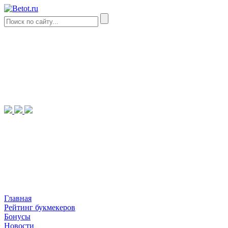
Главная
Рейтинг букмекеров
Бонусы
Новости