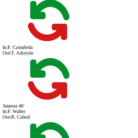
In:
F. Castañeda
Out:
T. Adoryán
Замена
46'
In:
F. Waller
Out:
R. Cabral