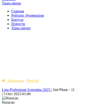
Трансляции
Главная
Рейтинг букмекеров
Бонусы
Новости
Трансляции
Homepage
›
Matches
›
Liga Profesional Argentina 2025
|
2nd Phase - 11
|
5 Окт 2025
-
01:00
Huracan