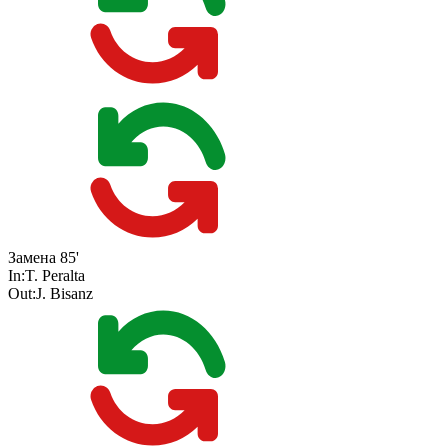
Замена
85'
In:
T. Peralta
Out:
J. Bisanz