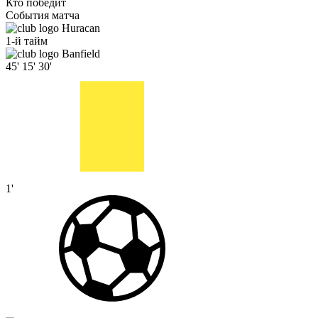
Кто победит
События матча
Huracan
1-й тайм
Banfield
45'
15'
30'
1'