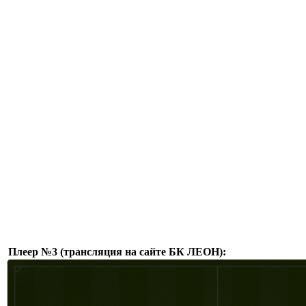
Плеер №3 (трансляция на сайте БК ЛЕОН):