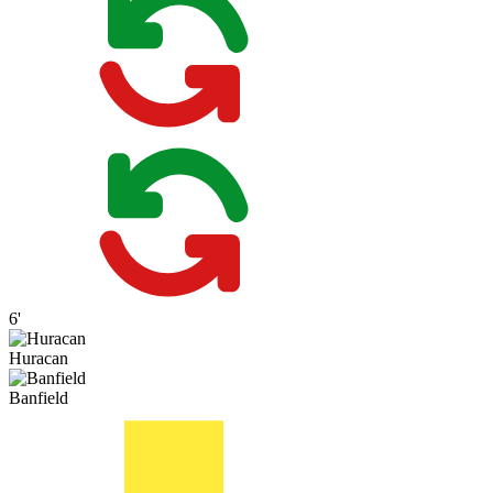
6'
Huracan
Banfield