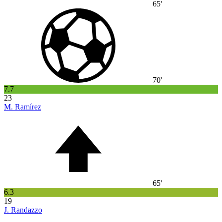
65'
70'
7.7
23
M. Ramírez
65'
6.3
19
J. Randazzo