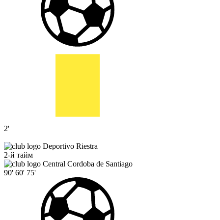
2'
Deportivo Riestra
2-й тайм
Central Cordoba de Santiago
90'
60'
75'