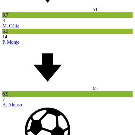
51'
6.7
8
M. Céliz
6.3
14
P. Monje
65'
6.9
7
A. Alonso