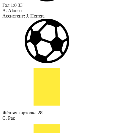
Гол
1:0
33'
A. Alonso
Ассистент:
J. Herrera
Жёлтая карточка
28'
C. Paz