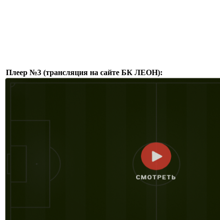
Плеер №3 (трансляция на сайте БК ЛЕОН):