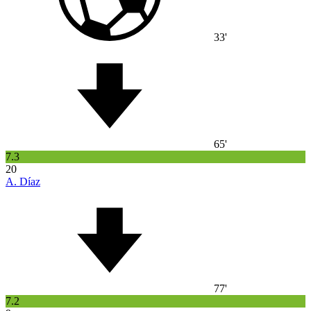
33'
65'
7.3
20
A. Díaz
77'
7.2