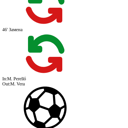
46'
Замена
In:
M. Perelló
Out:
M. Vera