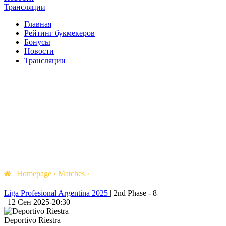
Трансляции
Главная
Рейтинг букмекеров
Бонусы
Новости
Трансляции
Homepage
›
Matches
›
Liga Profesional Argentina 2025
|
2nd Phase - 8
|
12 Сен 2025
-
20:30
Deportivo Riestra