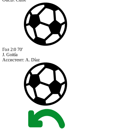
Гол
2:0
70'
J. Goitía
Ассистент:
A. Díaz