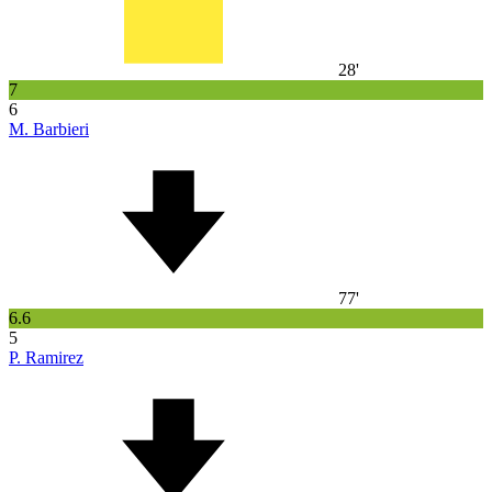
28'
7
6
M. Barbieri
77'
6.6
5
P. Ramirez