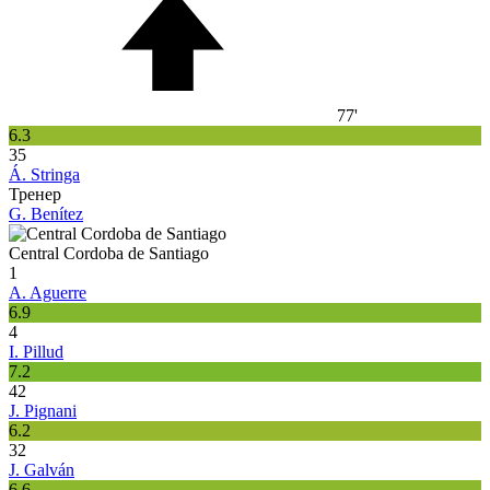
77'
6.3
35
Á. Stringa
Тренер
G. Benítez
Central Cordoba de Santiago
1
A. Aguerre
6.9
4
I. Pillud
7.2
42
J. Pignani
6.2
32
J. Galván
6.6