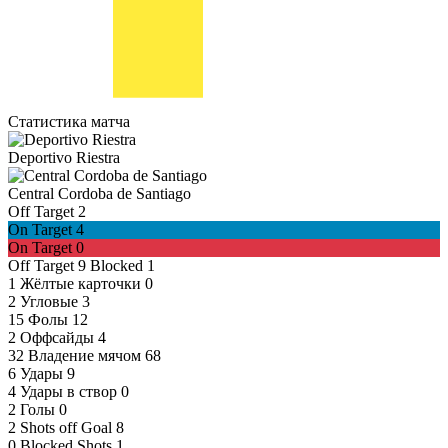
Статистика матча
Deportivo Riestra
Central Cordoba de Santiago
Off Target
2
On Target
4
On Target
0
Off Target
9
Blocked
1
1
Жёлтые карточки
0
2
Угловые
3
15
Фолы
12
2
Оффсайды
4
32
Владение мячом
68
6
Удары
9
4
Удары в створ
0
2
Голы
0
2
Shots off Goal
8
0
Blocked Shots
1