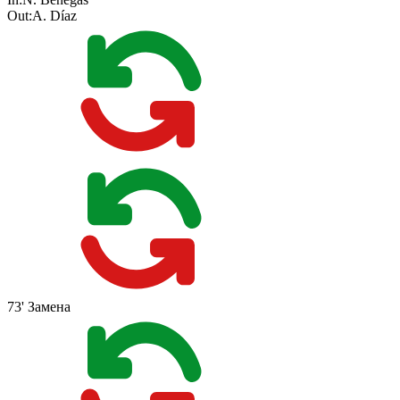
Out:
A. Díaz
73'
Замена