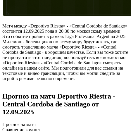
Матч между «Deportivo Riestra» - «Central Cordoba de Santiago»
состоится 12.09.2025 года в 20:30 по московскому времени.
Это событие пройдет в рамках Liga Profesional Argentina 2025.
Миллионы болельщиков по всему миру будут искать, где
смотреть трансляцию матча «Deportivo Riestra» - «Central
Cordoba de Santiago» в хорошем качестве. Если вы тоже хотите
не пропустить этот поединок, воспользуйтесь возможностью
«Deportivo Riestra» - «Central Cordoba de Santiago» смотреть
онлайн на нашем сайте. Мы подготовили для вас ссылки на
текстовые и видео трансляции, чтобы вы могли следить за
игрой в режиме реального времени.
Прогноз на матч Deportivo Riestra -
Central Cordoba de Santiago от
12.09.2025
Прогноз на матч
Сравнение команд