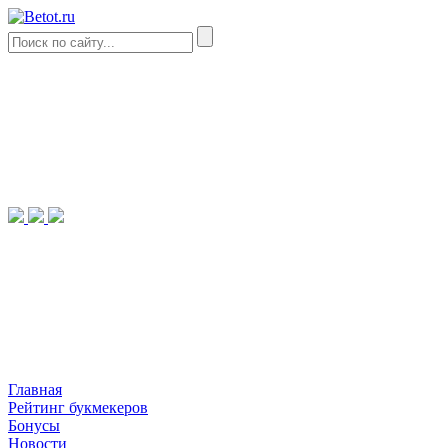
Главная
Рейтинг букмекеров
Бонусы
Новости