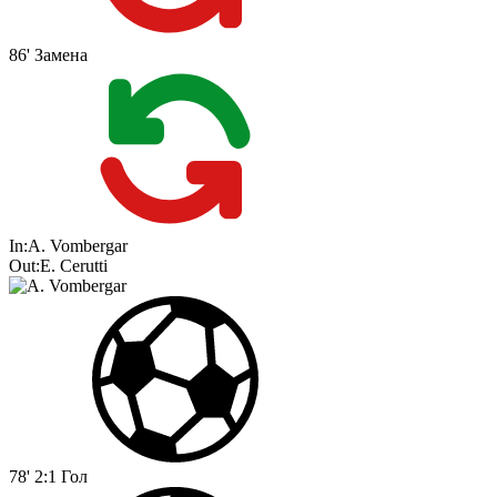
86'
Замена
In:
A. Vombergar
Out:
E. Cerutti
78'
2:1
Гол