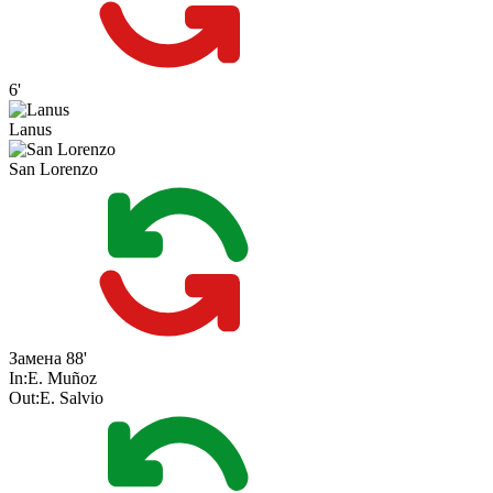
6'
Lanus
San Lorenzo
Замена
88'
In:
E. Muñoz
Out:
E. Salvio