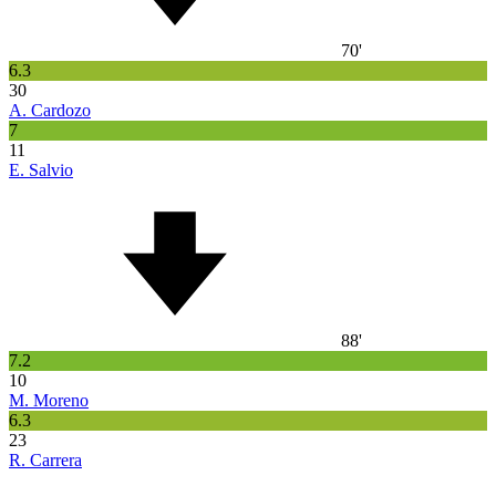
70'
6.3
30
A. Cardozo
7
11
E. Salvio
88'
7.2
10
M. Moreno
6.3
23
R. Carrera