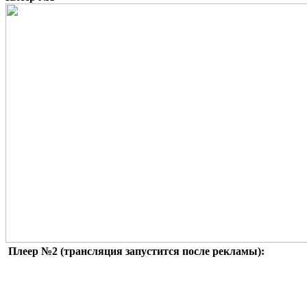
Плеер №2 (трансляция запустится после рекламы):