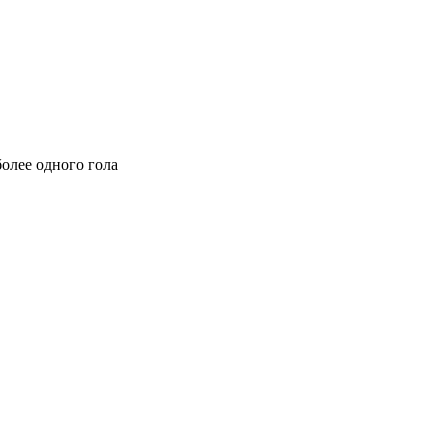
 более одного гола