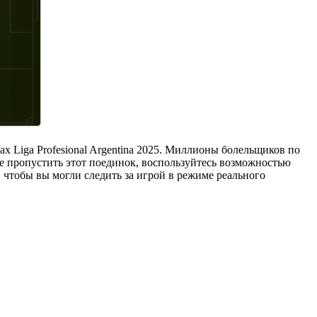
ках Liga Profesional Argentina 2025. Миллионы болельщиков по
 не пропустить этот поединок, воспользуйтесь возможностью
, чтобы вы могли следить за игрой в режиме реального