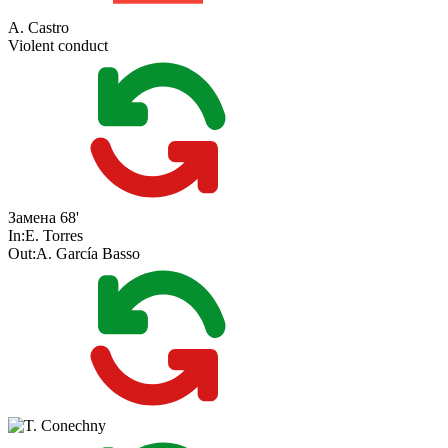
A. Castro
Violent conduct
Замена
68'
In:
E. Torres
Out:
A. García Basso