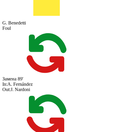
G. Benedetti
Foul
Замена
89'
In:
A. Fernández
Out:
J. Nardoni