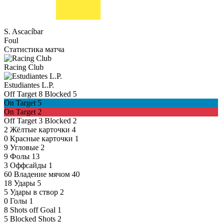
S. Ascacíbar
Foul
Статистика матча
Racing Club
Estudiantes L.P.
Off Target
8
Blocked
5
On Target
5
On Target
2
Off Target
3
Blocked
2
2
Жёлтые карточки
4
0
Красные карточки
1
9
Угловые
2
9
Фолы
13
3
Оффсайды
1
60
Владение мячом
40
18
Удары
5
5
Удары в створ
2
0
Голы
1
8
Shots off Goal
1
5
Blocked Shots
2