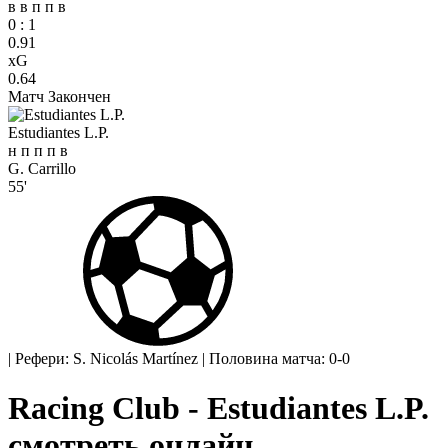
в
в
п
п
в
0
:
1
0.91
xG
0.64
Матч Закончен
Estudiantes L.P.
н
п
п
п
в
G. Carrillo
55'
|
Рефери: S. Nicolás Martínez
|
Половина матча: 0-0
Racing Club - Estudiantes L.P.
смотреть онлайн