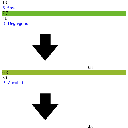
13
S. Sosa
7.7
41
R. Degregorio
68'
6.3
36
B. Zuculini
48'