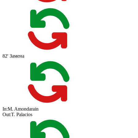
82'
Замена
In:
M. Amondarain
Out:
T. Palacios