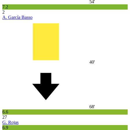
54'
7.2
2
A. García Basso
40'
68'
6.6
27
G. Rojas
6.9