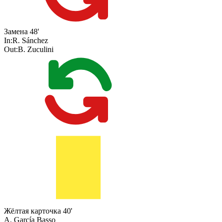
Замена
48'
In:
R. Sánchez
Out:
B. Zuculini
Жёлтая карточка
40'
A. García Basso