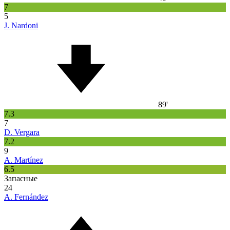
7
5
J. Nardoni
89'
7.3
7
D. Vergara
7.2
9
A. Martínez
6.5
Запасные
24
A. Fernández