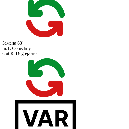
Замена
68'
In:
T. Conechny
Out:
R. Degregorio