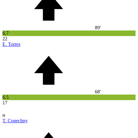
89'
6.7
22
E. Torres
68'
6.5
17
н
T. Conechny