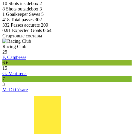
10
Shots insidebox
2
8
Shots outsidebox
3
1
Goalkeeper Saves
5
418
Total passes
302
332
Passes accurate
209
0.91
Expected Goals
0.64
Стартовые составы
Racing Club
25
F. Cambeses
6.6
15
G. Martirena
7
3
M. Di Césare