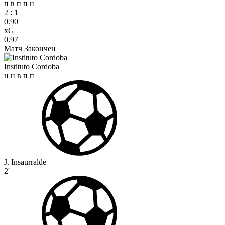
п
в
п
п
н
2
:
1
0.90
xG
0.97
Матч Закончен
Instituto Cordoba
н
н
в
п
п
J. Insaurralde
2'