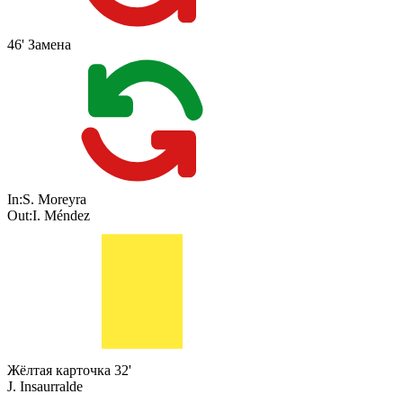
46'
Замена
In:
S. Moreyra
Out:
I. Méndez
Жёлтая карточка
32'
J. Insaurralde