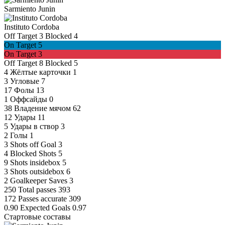
Sarmiento Junin
Instituto Cordoba
Off Target
3
Blocked
4
On Target
5
On Target
3
Off Target
8
Blocked
5
4
Жёлтые карточки
1
3
Угловые
7
17
Фолы
13
1
Оффсайды
0
38
Владение мячом
62
12
Удары
11
5
Удары в створ
3
2
Голы
1
3
Shots off Goal
3
4
Blocked Shots
5
9
Shots insidebox
5
3
Shots outsidebox
6
2
Goalkeeper Saves
3
250
Total passes
393
172
Passes accurate
309
0.90
Expected Goals
0.97
Стартовые составы