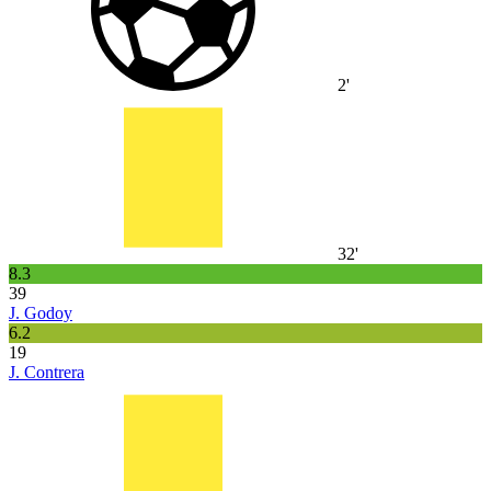
2'
32'
8.3
39
J. Godoy
6.2
19
J. Contrera