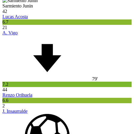
Sarmiento Junin
42
Lucas Acosta
6.7
21
A. Vigo
79'
7.2
44
Renzo Orihuela
6.6
2
J. Insaurralde