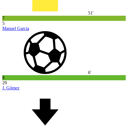
51'
7
5
Manuel Garcia
6'
8
29
J. Gómez