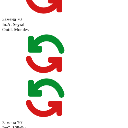
Замена
70'
In:
A. Seyral
Out:
I. Morales
Замена
70'
In:
C. Villalba