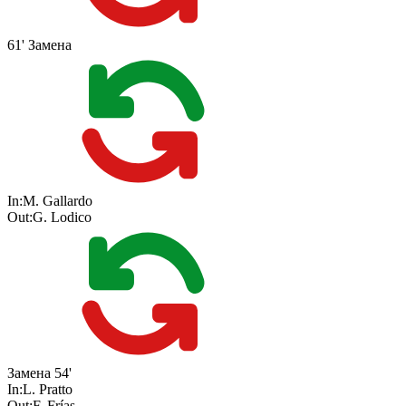
61'
Замена
In:
M. Gallardo
Out:
G. Lodico
Замена
54'
In:
L. Pratto
Out:
F. Frías