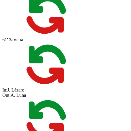
61'
Замена
In:
J. Lázaro
Out:
A. Luna