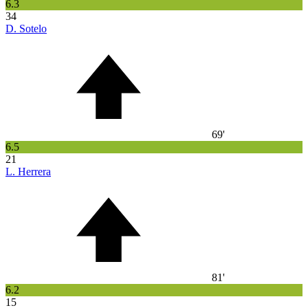
6.3
34
D. Sotelo
69'
6.5
21
L. Herrera
81'
6.2
15