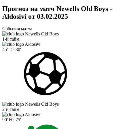
Прогноз на матч Newells Old Boys -
Aldosivi от 03.02.2025
События матча
Newells Old Boys
1-й тайм
Aldosivi
45'
15'
30'
Newells Old Boys
2-й тайм
Aldosivi
90'
60'
75'