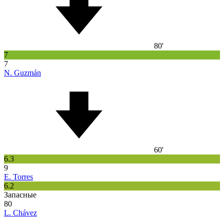
80'
7
7
N. Guzmán
60'
6.3
9
E. Torres
6.2
Запасные
80
L. Chávez