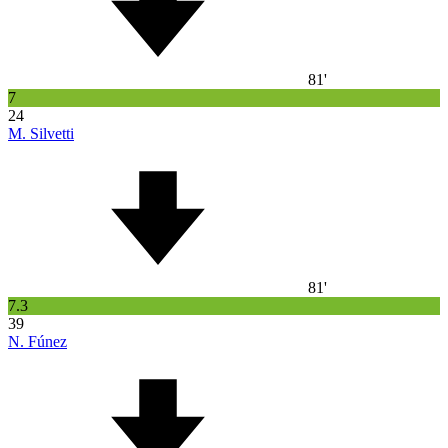
81'
7
24
M. Silvetti
81'
7.3
39
N. Fúnez