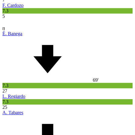
F. Cardozo
7.3
5
п
É. Banega
69'
7.3
27
L. Regiardo
7.3
25
A. Tabares