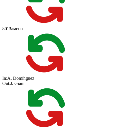
80'
Замена
In:
A. Domínguez
Out:
J. Giani