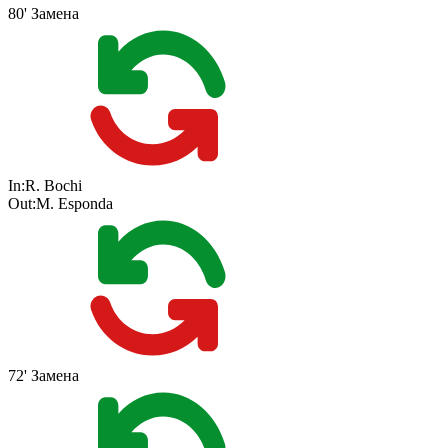
80'
Замена
In:
R. Bochi
Out:
M. Esponda
72'
Замена