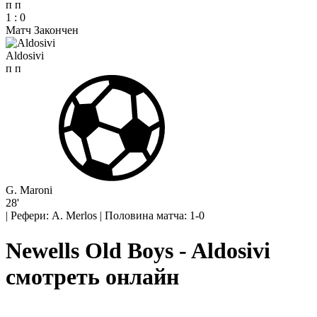
п
п
1
:
0
Матч Закончен
Aldosivi
п
п
G. Maroni
28'
|
Рефери: A. Merlos
|
Половина матча: 1-0
Newells Old Boys - Aldosivi
смотреть онлайн