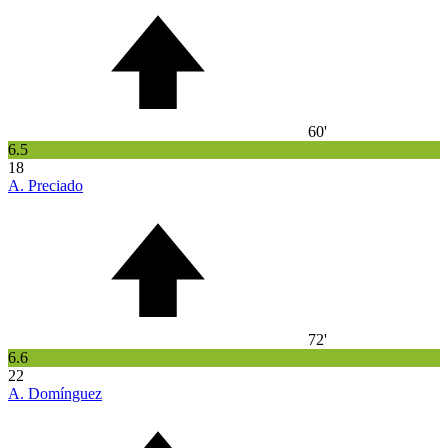
60'
6.5
18
A. Preciado
72'
6.6
22
A. Domínguez