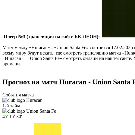
Плеер №3 (трансляция на сайте БК ЛЕОН):
Матч между «Huracan» - «Union Santa Fe» состоится 17.02.2025
всему миру будут искать, где смотреть трансляцию матча «Hura
«Huracan» - «Union Santa Fe» смотреть онлайн на нашем сайте.
времени.
Прогноз на матч Huracan - Union Santa F
События матча
Huracan
1-й тайм
Union Santa Fe
45'
15'
30'