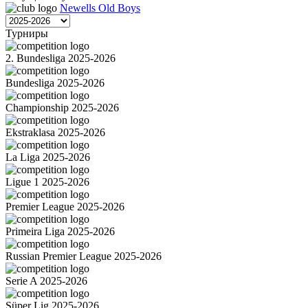
Newells Old Boys
Турниры
2. Bundesliga 2025-2026
Bundesliga 2025-2026
Championship 2025-2026
Ekstraklasa 2025-2026
La Liga 2025-2026
Ligue 1 2025-2026
Premier League 2025-2026
Primeira Liga 2025-2026
Russian Premier League 2025-2026
Serie A 2025-2026
Süper Lig 2025-2026