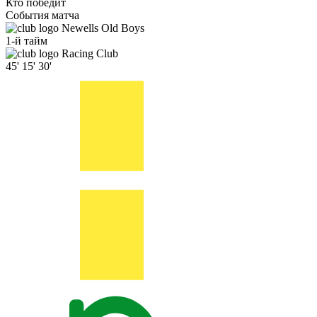
Кто победит
События матча
Newells Old Boys
1-й тайм
Racing Club
45'
15'
30'