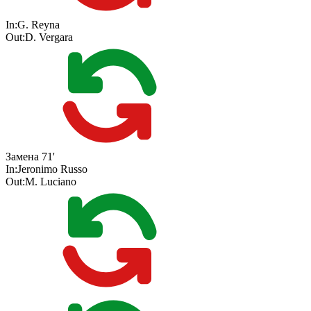
In:
G. Reyna
Out:
D. Vergara
Замена
71'
In:
Jeronimo Russo
Out:
M. Luciano