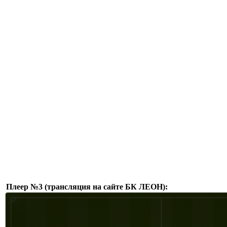
Плеер №3 (трансляция на сайте БК ЛЕОН):