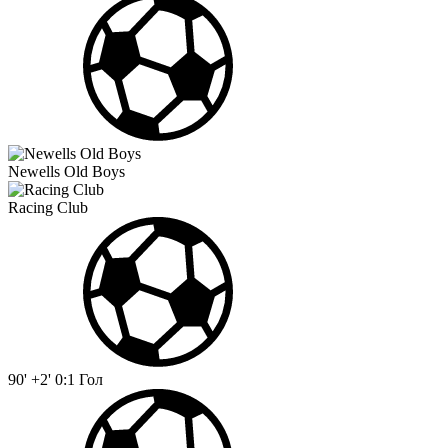
Newells Old Boys
Racing Club
90' +2'
0:1
Гол