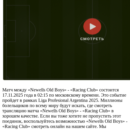
Матч между «Newells Old Boys» - «Racing Club» состоится
17.11.2025 года в 02:15 по московскому времени. Это событие
пройдет в рамках Liga Profesional Argentina 2025. Миллионы
болельщиков по всему миру будут искать, где смотреть
трансляцию матча «Newells Old Boys» - «Racing Club» в
хорошем качестве. Если вы тоже хотите не пропустить этот
поединок, воспользуйтесь возможностью «Newells Old Boys» -
«Racing Club» смотреть онлайн на нашем сайте. Мы