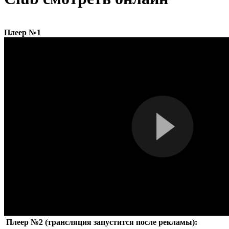
Плеер №1
Плеер №2 (трансляция запустится после рекламы):