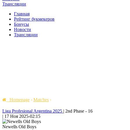
Трансляции
Главная
Рейтинг букмекеров
Бонусы
Новости
Трансляции
Homepage
›
Matches
›
Liga Profesional Argentina 2025
|
2nd Phase - 16
|
17 Ноя 2025
-
02:15
Newells Old Boys