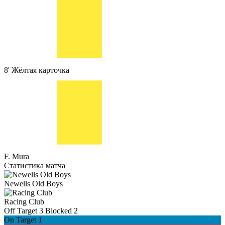
8'
Жёлтая карточка
F. Mura
Статистика матча
Newells Old Boys
Racing Club
Off Target
3
Blocked
2
On Target
1