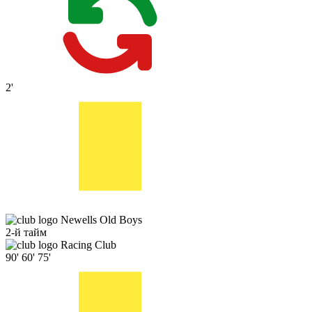
2'
Newells Old Boys
2-й тайм
Racing Club
90'
60'
75'