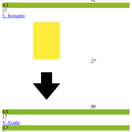
6.3
27
L. Regiardo
27'
90'
6.9
17
V. Acuña
6.7