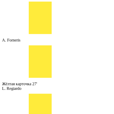
A. Forneris
Жёлтая карточка
27'
L. Regiardo