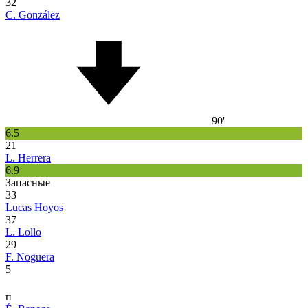
32
C. González
90'
6.5
21
L. Herrera
6.9
Запасные
33
Lucas Hoyos
37
L. Lollo
29
F. Noguera
5
п