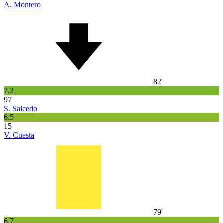
A. Montero
82'
7.2
97
S. Salcedo
6.5
15
V. Cuesta
79'
6.7