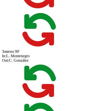
Замена
90'
In:
L. Montenegro
Out:
C. González