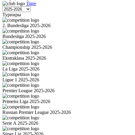
Tigre
Турниры
2. Bundesliga 2025-2026
Bundesliga 2025-2026
Championship 2025-2026
Ekstraklasa 2025-2026
La Liga 2025-2026
Ligue 1 2025-2026
Premier League 2025-2026
Primeira Liga 2025-2026
Russian Premier League 2025-2026
Serie A 2025-2026
Süper Lig 2025-2026