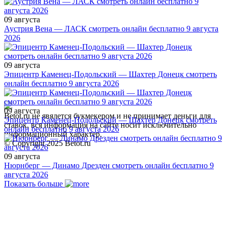
09 августа
Аустрия Вена — ЛАСК смотреть онлайн бесплатно 9 августа
2026
09 августа
Эпицентр Каменец-Подольский — Шахтер Донецк смотреть
онлайн бесплатно 9 августа 2026
09 августа
Betot.ru не явялется букмекером и не принимает деньги для
Эпицентр Каменец-Подольский — Шахтер Донецк смотреть
ставок, вся информация на сайте носит исключительно
онлайн бесплатно 9 августа 2026
информационный характер.
© Copyright 2025 Betot.ru
09 августа
Нюрнберг — Динамо Дрезден смотреть онлайн бесплатно 9
августа 2026
Показать больше