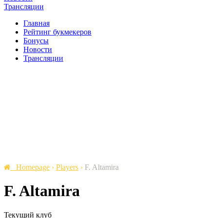
Трансляции
Главная
Рейтинг букмекеров
Бонусы
Новости
Трансляции
Homepage
›
Players
›
F. Altamira
F. Altamira
Текущий клуб