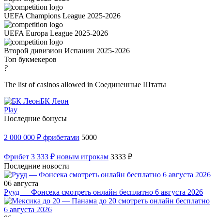
UEFA Champions League 2025-2026
UEFA Europa League 2025-2026
Второй дивизион Испании 2025-2026
Топ букмекеров
?
The list of casinos allowed in Соединенные Штаты
БК Леон
Play
Последние бонусы
2 000 000 ₽ фрибетами
5000
Фрибет 3 333 ₽ новым игрокам
3333 ₽
Последние новости
06 августа
Рууд — Фонсека смотреть онлайн бесплатно 6 августа 2026