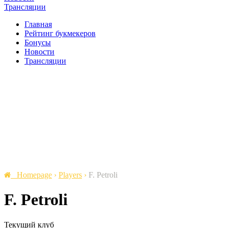
Трансляции
Главная
Рейтинг букмекеров
Бонусы
Новости
Трансляции
Homepage
›
Players
›
F. Petroli
F. Petroli
Текущий клуб