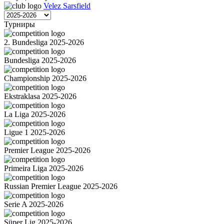
Velez Sarsfield
Турниры
2. Bundesliga 2025-2026
Bundesliga 2025-2026
Championship 2025-2026
Ekstraklasa 2025-2026
La Liga 2025-2026
Ligue 1 2025-2026
Premier League 2025-2026
Primeira Liga 2025-2026
Russian Premier League 2025-2026
Serie A 2025-2026
Süper Lig 2025-2026