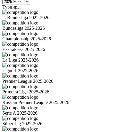
Турниры
2. Bundesliga 2025-2026
Bundesliga 2025-2026
Championship 2025-2026
Ekstraklasa 2025-2026
La Liga 2025-2026
Ligue 1 2025-2026
Premier League 2025-2026
Primeira Liga 2025-2026
Russian Premier League 2025-2026
Serie A 2025-2026
Süper Lig 2025-2026