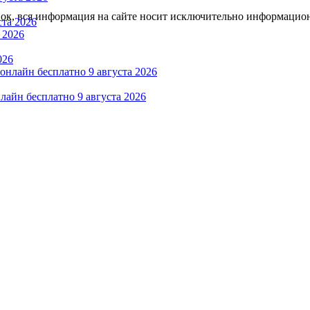
тавок, вся информация на сайте носит исключительно информацио
та 2026
026
айн бесплатно 9 августа 2026