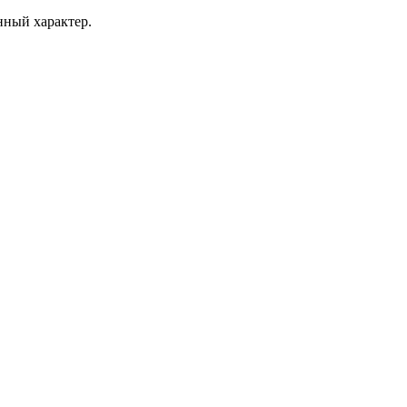
нный характер.