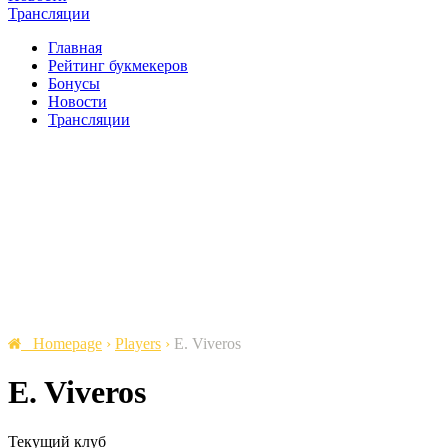
Трансляции
Главная
Рейтинг букмекеров
Бонусы
Новости
Трансляции
Homepage
›
Players
›
E. Viveros
E. Viveros
Текущий клуб