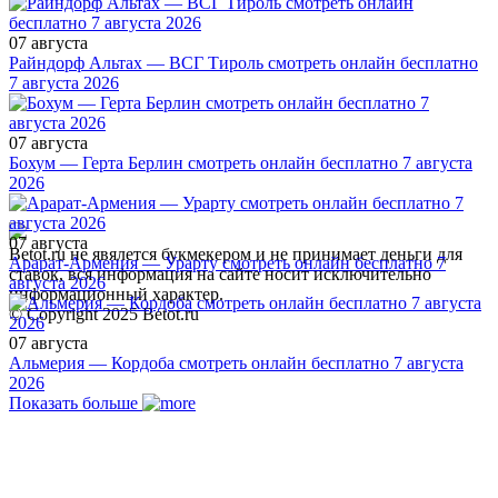
07 августа
Райндорф Альтах — ВСГ Тироль смотреть онлайн бесплатно
7 августа 2026
07 августа
Бохум — Герта Берлин смотреть онлайн бесплатно 7 августа
2026
07 августа
Betot.ru не явялется букмекером и не принимает деньги для
Арарат-Армения — Урарту смотреть онлайн бесплатно 7
ставок, вся информация на сайте носит исключительно
августа 2026
информационный характер.
© Copyright 2025 Betot.ru
07 августа
Альмерия — Кордоба смотреть онлайн бесплатно 7 августа
2026
Показать больше