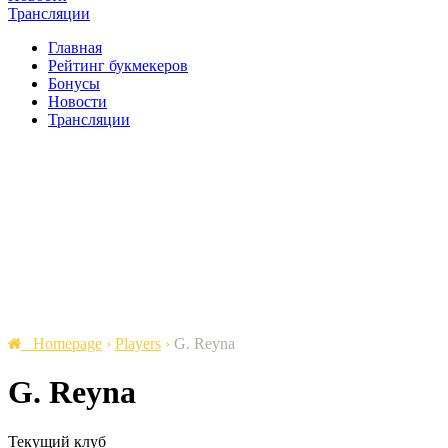
Трансляции
Главная
Рейтинг букмекеров
Бонусы
Новости
Трансляции
Homepage
›
Players
›
G. Reyna
G. Reyna
Текущий клуб