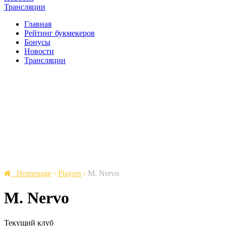
Трансляции
Главная
Рейтинг букмекеров
Бонусы
Новости
Трансляции
Homepage
›
Players
›
M. Nervo
M. Nervo
Текущий клуб