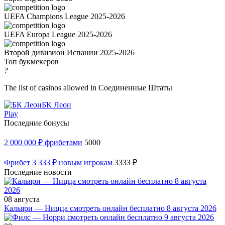
UEFA Champions League 2025-2026
UEFA Europa League 2025-2026
Второй дивизион Испании 2025-2026
Топ букмекеров
?
The list of casinos allowed in Соединенные Штаты
БК Леон
Play
Последние бонусы
2 000 000 ₽ фрибетами
5000
Фрибет 3 333 ₽ новым игрокам
3333 ₽
Последние новости
08 августа
Кальяри — Ницца смотреть онлайн бесплатно 8 августа 2026