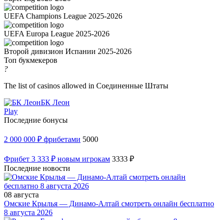
UEFA Champions League 2025-2026
UEFA Europa League 2025-2026
Второй дивизион Испании 2025-2026
Топ букмекеров
?
The list of casinos allowed in Соединенные Штаты
БК Леон
Play
Последние бонусы
2 000 000 ₽ фрибетами
5000
Фрибет 3 333 ₽ новым игрокам
3333 ₽
Последние новости
08 августа
Омские Крылья — Динамо-Алтай смотреть онлайн бесплатно
8 августа 2026