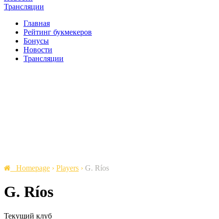
Трансляции
Главная
Рейтинг букмекеров
Бонусы
Новости
Трансляции
Homepage
›
Players
›
G. Ríos
G. Ríos
Текущий клуб