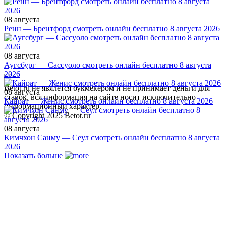
08 августа
Ренн — Брентфорд смотреть онлайн бесплатно 8 августа 2026
08 августа
Аугсбург — Сассуоло смотреть онлайн бесплатно 8 августа
2026
Betot.ru не явялется букмекером и не принимает деньги для
08 августа
ставок, вся информация на сайте носит исключительно
Кайрат — Женис смотреть онлайн бесплатно 8 августа 2026
информационный характер.
© Copyright 2025 Betot.ru
08 августа
Кимчхон Санму — Сеул смотреть онлайн бесплатно 8 августа
2026
Показать больше