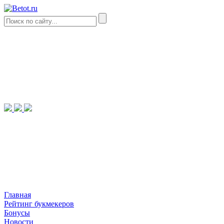
Главная
Рейтинг букмекеров
Бонусы
Новости