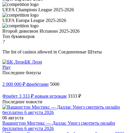
UEFA Champions League 2025-2026
UEFA Europa League 2025-2026
Второй дивизион Испании 2025-2026
Топ букмекеров
?
The list of casinos allowed in Соединенные Штаты
БК Леон
Play
Последние бонусы
2 000 000 ₽ фрибетами
5000
Фрибет 3 333 ₽ новым игрокам
3333 ₽
Последние новости
06 августа
Вашингтон Мистикс — Даллас Уингз смотреть онлайн
бесплатно 6 августа 2026