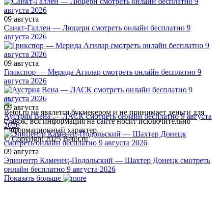
09 августа
Санкт-Галлен — Люцерн смотреть онлайн бесплатно 9
августа 2026
09 августа
Грикспор — Мерида Агилар смотреть онлайн бесплатно 9
августа 2026
09 августа
Betot.ru не явялется букмекером и не принимает деньги для
Аустрия Вена — ЛАСК смотреть онлайн бесплатно 9 августа
ставок, вся информация на сайте носит исключительно
2026
информационный характер.
© Copyright 2025 Betot.ru
09 августа
Эпицентр Каменец-Подольский — Шахтер Донецк смотреть
онлайн бесплатно 9 августа 2026
Показать больше