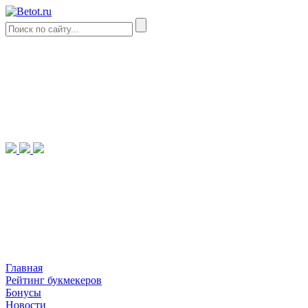
Главная
Рейтинг букмекеров
Бонусы
Новости