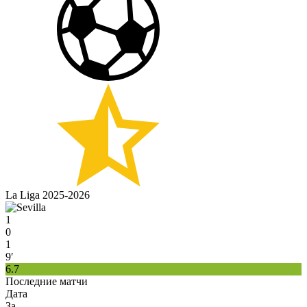
La Liga 2025-2026
1
0
1
9′
6.7
Последние матчи
Дата
За