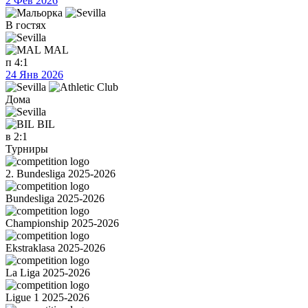
2 Фев 2026
В гостях
MAL
п
4:1
24 Янв 2026
Дома
BIL
в
2:1
Турниры
2. Bundesliga 2025-2026
Bundesliga 2025-2026
Championship 2025-2026
Ekstraklasa 2025-2026
La Liga 2025-2026
Ligue 1 2025-2026