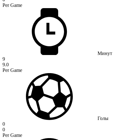
Per Game
Минут
9
9.0
Per Game
Голы
0
0
Per Game