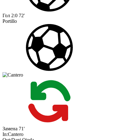
Гол
2:0
72'
Portillo
Замена
71'
In:
Cantero
Out:
Dani Ojeda