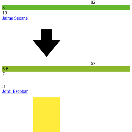
82'
8
10
Jaime Seoane
63'
6.6
7
н
Jordi Escobar