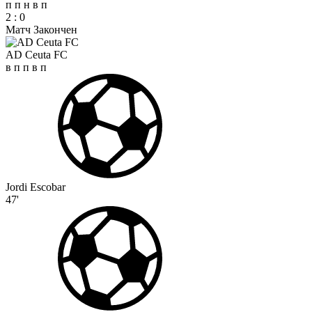
п
п
н
в
п
2
:
0
Матч Закончен
AD Ceuta FC
в
п
п
в
п
Jordi Escobar
47'