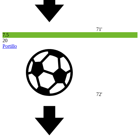
71'
7.5
20
Portillo
72'