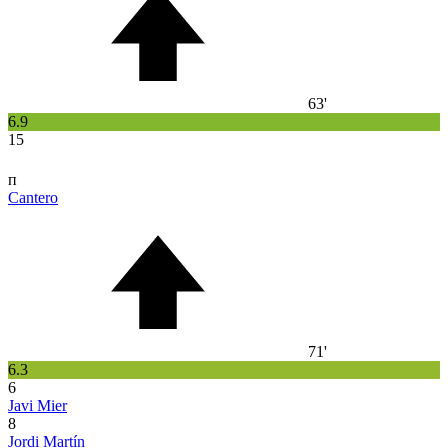
63'
6.9
15
п
Cantero
71'
6.3
6
Javi Mier
8
Jordi Martín