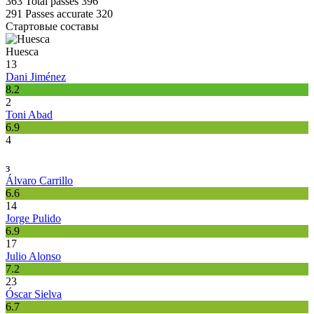
363
Total passes
396
291
Passes accurate
320
Стартовые составы
Huesca
13
Dani Jiménez
8.2
2
Toni Abad
6.9
4
з
Álvaro Carrillo
6.6
14
Jorge Pulido
6.9
17
Julio Alonso
7.2
23
Óscar Sielva
6.7