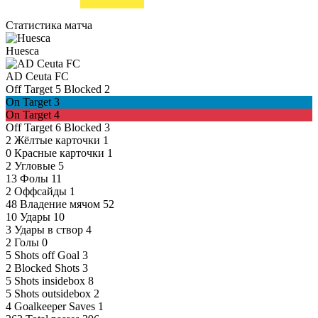
Статистика матча
Huesca
AD Ceuta FC
Off Target
5
Blocked
2
On Target
3
On Target
4
Off Target
6
Blocked
3
2
Жёлтые карточки
1
0
Красные карточки
1
2
Угловые
5
13
Фолы
11
2
Оффсайды
1
48
Владение мячом
52
10
Удары
10
3
Удары в створ
4
2
Голы
0
5
Shots off Goal
3
2
Blocked Shots
3
5
Shots insidebox
8
5
Shots outsidebox
2
4
Goalkeeper Saves
1