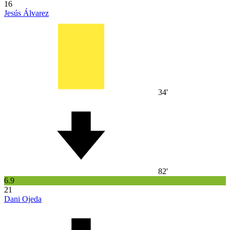
16
Jesús Álvarez
34'
82'
6.9
21
Dani Ojeda