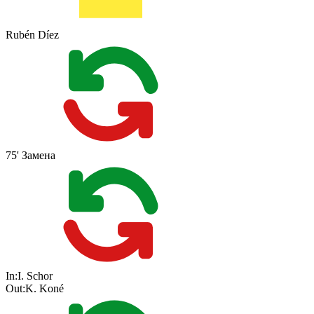
Rubén Díez
75'
Замена
In:
I. Schor
Out:
K. Koné