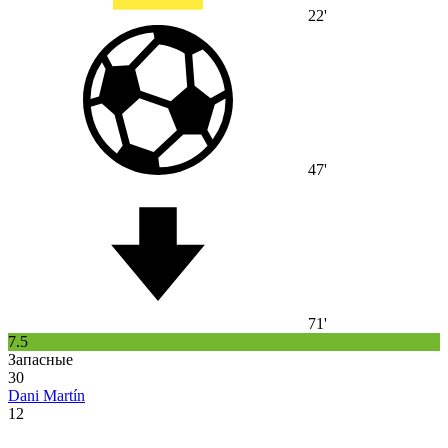
22'
47'
71'
7.5
Запасные
30
Dani Martín
12