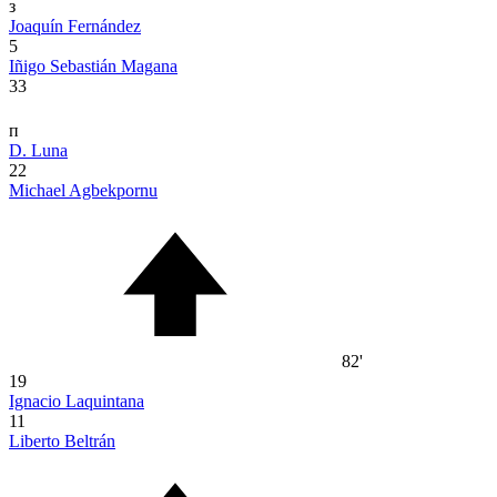
з
Joaquín Fernández
5
Iñigo Sebastián Magana
33
п
D. Luna
22
Michael Agbekpornu
82'
19
Ignacio Laquintana
11
Liberto Beltrán