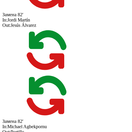
Замена
82'
In:
Jordi Martín
Out:
Jesús Álvarez
Замена
82'
In:
Michael Agbekpornu
Out:
Portillo