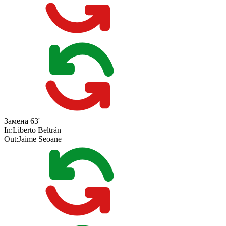
Замена
63'
In:
Liberto Beltrán
Out:
Jaime Seoane