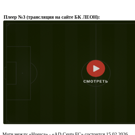
Плеер №3 (трансляция на сайте БК ЛЕОН):
Матч между «Huesca» - «AD Ceuta FC» состоится 15.02.2026