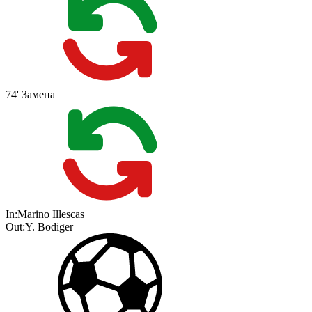
74'
Замена
In:
Marino Illescas
Out:
Y. Bodiger