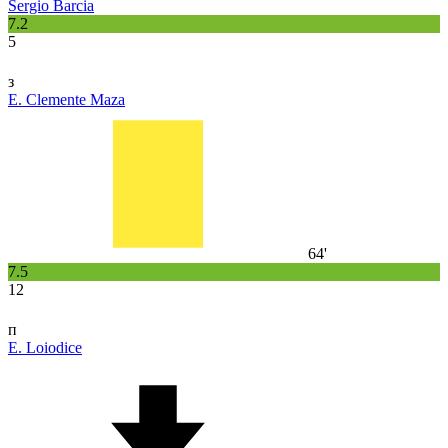
Sergio Barcia
7.2
5
з
E. Clemente Maza
64'
7.5
12
п
E. Loiodice