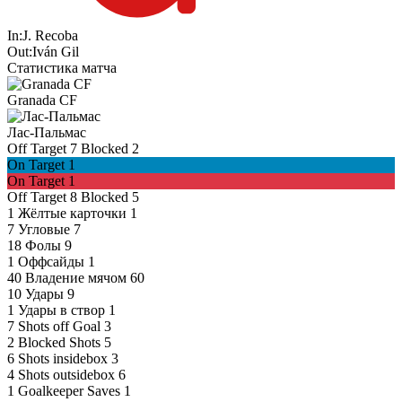
In:
J. Recoba
Out:
Iván Gil
Статистика матча
Granada CF
Лас-Пальмас
Off Target
7
Blocked
2
On Target
1
On Target
1
Off Target
8
Blocked
5
1
Жёлтые карточки
1
7
Угловые
7
18
Фолы
9
1
Оффсайды
1
40
Владение мячом
60
10
Удары
9
1
Удары в створ
1
7
Shots off Goal
3
2
Blocked Shots
5
6
Shots insidebox
3
4
Shots outsidebox
6
1
Goalkeeper Saves
1