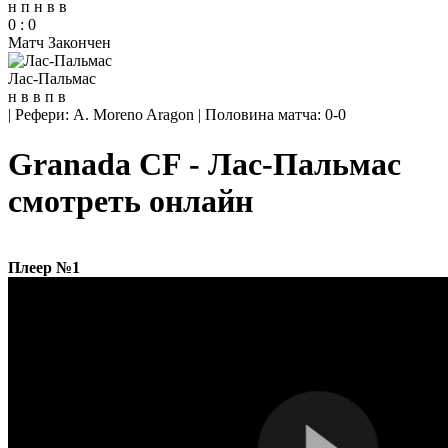
н
п
н
в
в
0
:
0
Матч Закончен
Лас-Пальмас
н
в
в
п
в
|
Рефери: A. Moreno Aragon
|
Половина матча: 0-0
Granada CF - Лас-Пальмас
смотреть онлайн
Плеер №1