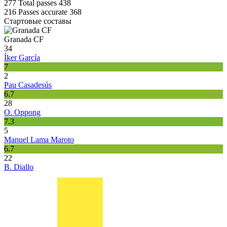
277
Total passes
438
216
Passes accurate
368
Стартовые составы
Granada CF
34
Íker García
7
2
Pau Casadesús
6.7
28
O. Oppong
7.3
5
Manuel Lama Maroto
6.7
22
B. Diallo