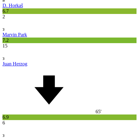
D. Horkaš
6.7
2
з
Marvin Park
7.2
15
з
Juan Herzog
65'
6.9
6
з