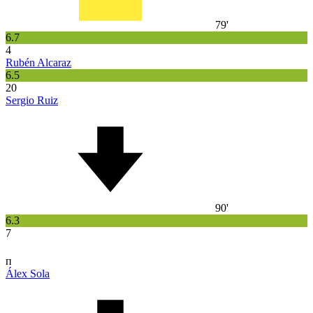
79'
6.7
4
Rubén Alcaraz
6.5
20
Sergio Ruiz
90'
6.3
7
п
Álex Sola