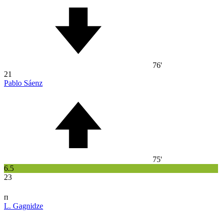
76'
21
Pablo Sáenz
75'
6.5
23
п
L. Gagnidze