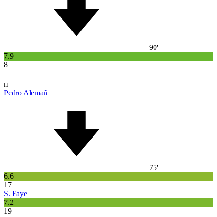
90'
7.9
8
п
Pedro Alemañ
75'
6.6
17
S. Faye
7.2
19