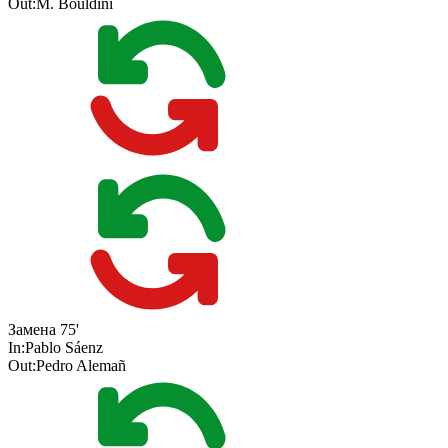
Out:
M. Bouldini
Замена
75'
In:
Pablo Sáenz
Out:
Pedro Alemañ