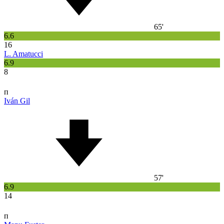
65'
6.6
16
L. Amatucci
6.9
8
п
Iván Gil
57'
6.9
14
п