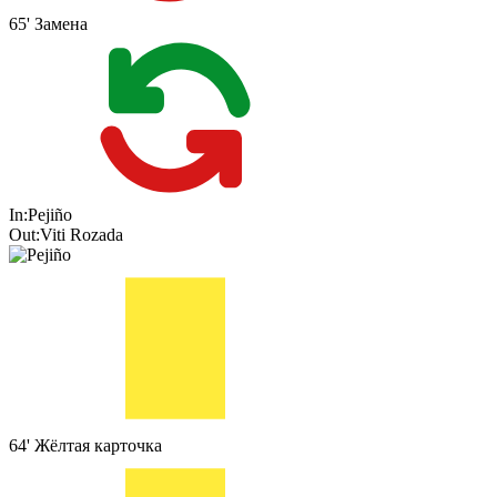
65'
Замена
In:
Pejiño
Out:
Viti Rozada
64'
Жёлтая карточка