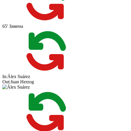
65'
Замена
In:
Álex Suárez
Out:
Juan Herzog