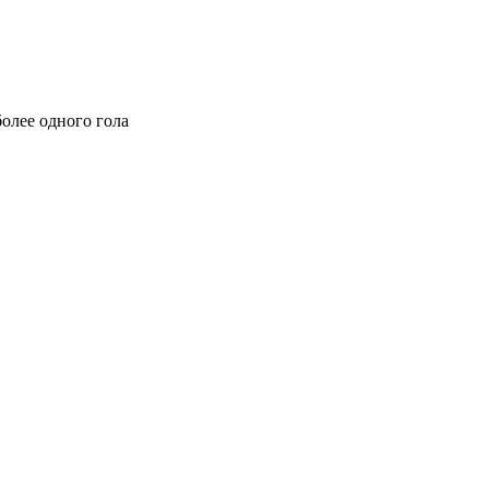
 более одного гола