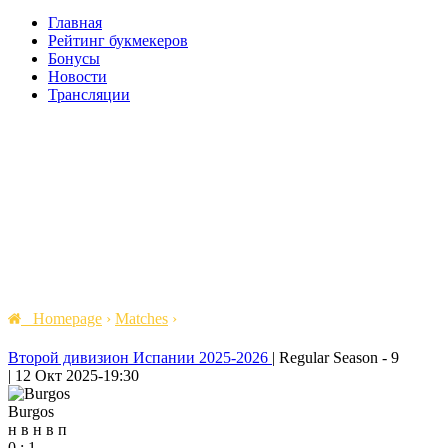
Главная
Рейтинг букмекеров
Бонусы
Новости
Трансляции
Homepage
›
Matches
›
Второй дивизион Испании 2025-2026
|
Regular Season - 9
|
12 Окт 2025
-
19:30
Burgos
н
в
н
в
п
0
:
1