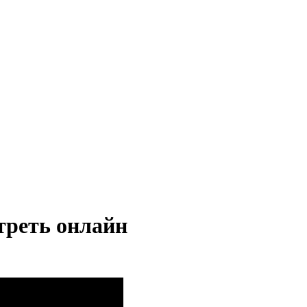
треть онлайн