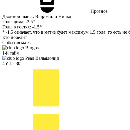
Прогноз
Двойной шанс : Burgos или Ничья
Голы дома:
-2.5*
Голы в гостях:
-1.5*
* -1.5 означает, что в матче будет максимум 1.5 гола, то есть не
Кто победит
События матча
Burgos
1-й тайм
Реал Вальядолид
45'
15'
30'