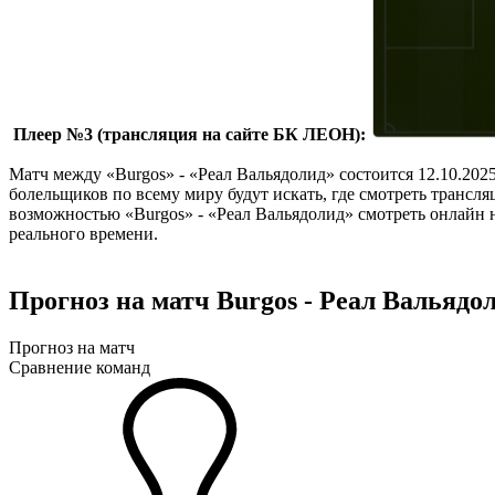
Плеер №3 (трансляция на сайте БК ЛЕОН):
Матч между «Burgos» - «Реал Вальядолид» состоится 12.10.20
болельщиков по всему миру будут искать, где смотреть трансля
возможностью «Burgos» - «Реал Вальядолид» смотреть онлайн н
реального времени.
Прогноз на матч Burgos - Реал Вальядол
Прогноз на матч
Сравнение команд