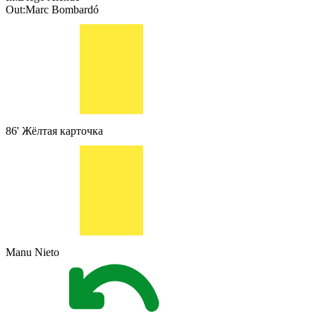
Out:
Marc Bombardó
86'
Жёлтая карточка
Manu Nieto