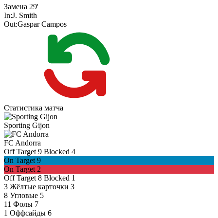
Замена
29'
In:
J. Smith
Out:
Gaspar Campos
Статистика матча
Sporting Gijon
FC Andorra
Off Target
9
Blocked
4
On Target
9
On Target
2
Off Target
8
Blocked
1
3
Жёлтые карточки
3
8
Угловые
5
11
Фолы
7
1
Оффсайды
6