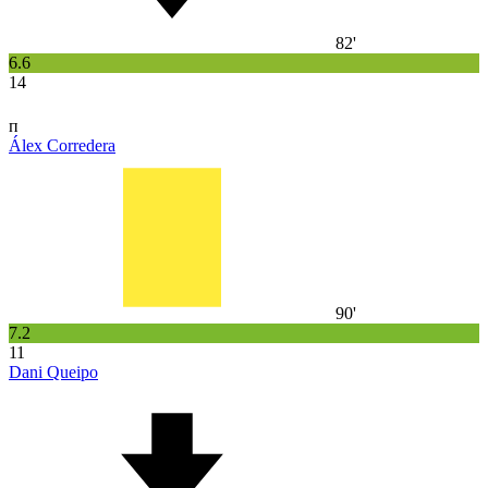
82'
6.6
14
п
Álex Corredera
90'
7.2
11
Dani Queipo