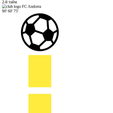
2-й тайм
FC Andorra
90'
60'
75'