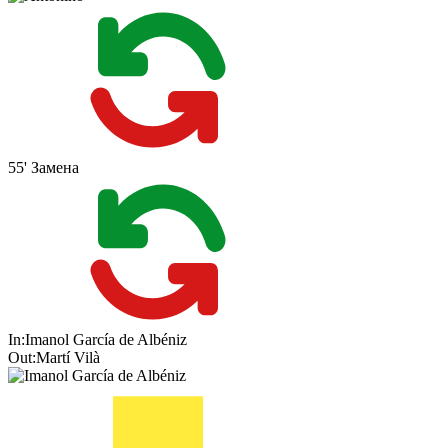
55'
Замена
In:
Imanol García de Albéniz
Out:
Martí Vilà