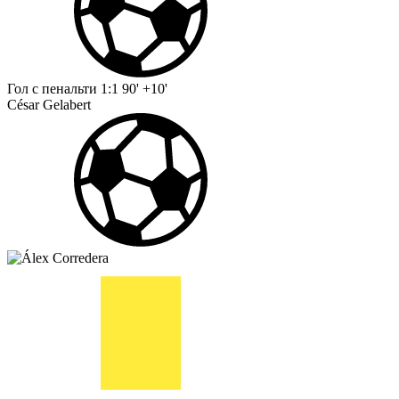
Гол с пенальти
1:1
90' +10'
César Gelabert