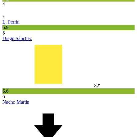
4
з
L. Perrin
6.9
5
Diego Sánchez
82'
6.6
6
Nacho Martín