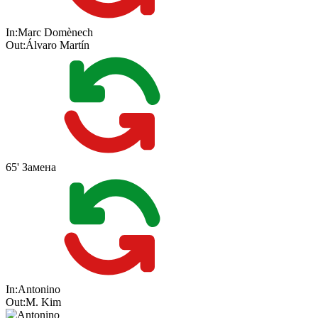
In:
Marc Domènech
Out:
Álvaro Martín
65'
Замена
In:
Antonino
Out:
M. Kim