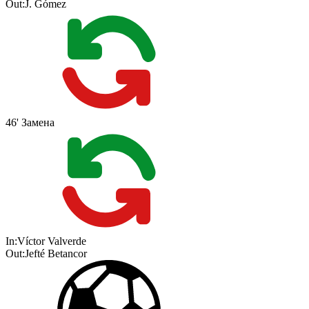
Out:
J. Gómez
46'
Замена
In:
Víctor Valverde
Out:
Jefté Betancor