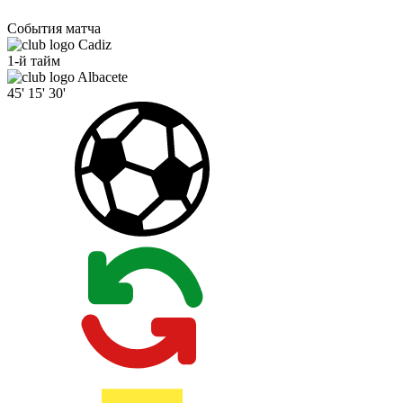
События матча
Cadiz
1-й тайм
Albacete
45'
15'
30'