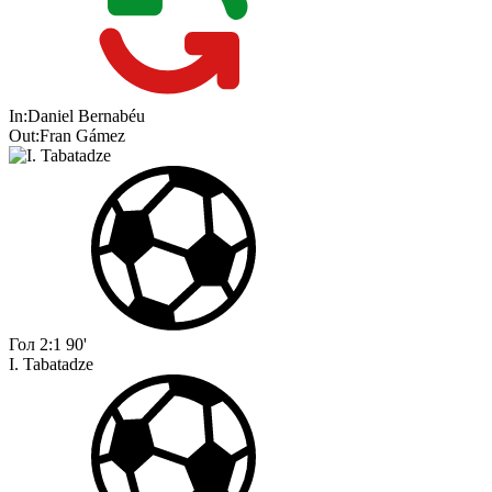
In:
Daniel Bernabéu
Out:
Fran Gámez
Гол
2:1
90'
I. Tabatadze