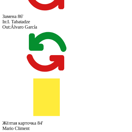
Замена
86'
In:
I. Tabatadze
Out:
Álvaro García
Жёлтая карточка
84'
Mario Climent