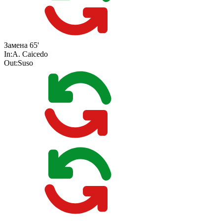
Замена
65'
In:
A. Caicedo
Out:
Suso