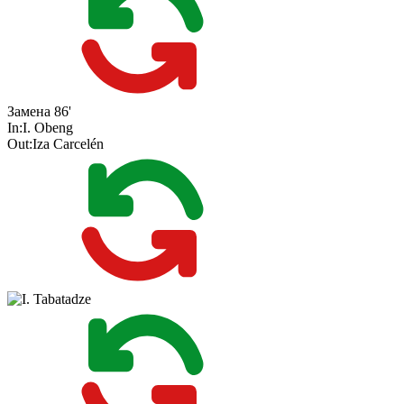
Замена
86'
In:
I. Obeng
Out:
Iza Carcelén