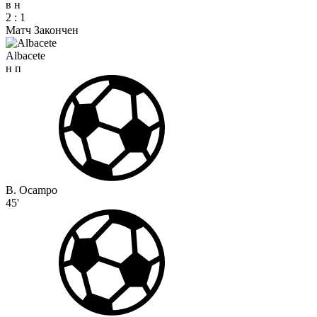
в
н
2
:
1
Матч Закончен
Albacete
н
п
B. Ocampo
45'