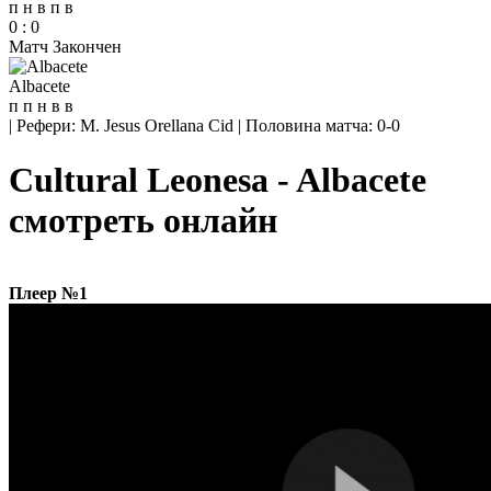
п
н
в
п
в
0
:
0
Матч Закончен
Albacete
п
п
н
в
в
|
Рефери: M. Jesus Orellana Cid
|
Половина матча: 0-0
Cultural Leonesa - Albacete
смотреть онлайн
Плеер №1