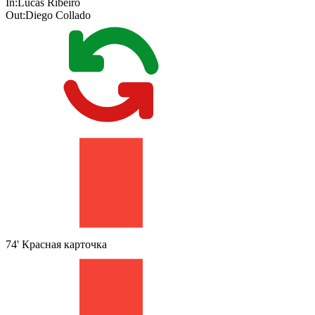
In:
Lucas Ribeiro
Out:
Diego Collado
74'
Красная карточка