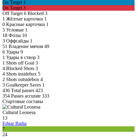
On Target
1
On Target
3
Off Target
6
Blocked
3
1
Жёлтые карточки
1
0
Красные карточки
1
5
Угловые
1
18
Фолы
10
3
Оффсайды
1
51
Владение мячом
49
6
Удары
9
1
Удары в створ
3
1
Shots off Goal
3
4
Blocked Shots
3
4
Shots insidebox
5
2
Shots outsidebox
4
3
Goalkeeper Saves
1
436
Total passes
423
354
Passes accurate
333
Стартовые составы
Cultural Leonesa
13
Edgar Badia
7
24