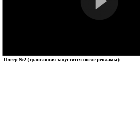
Плеер №2 (трансляция запустится после рекламы):