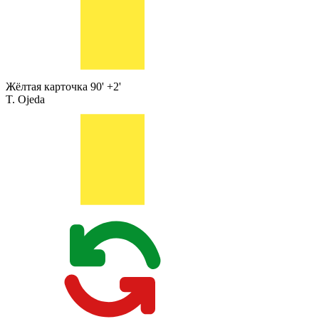
Жёлтая карточка
90' +2'
T. Ojeda