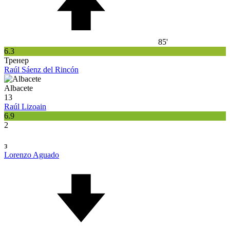
85'
6.3
Тренер
Raúl Sáenz del Rincón
Albacete
13
Raúl Lizoain
6.9
2
з
Lorenzo Aguado