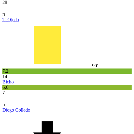
28
п
T. Ojeda
90'
7.2
14
Bicho
6.6
7
н
Diego Collado