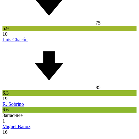
75'
5.9
10
Luis Chacón
85'
6.3
19
R. Sobrino
6.6
Запасные
1
Miguel Bañuz
16