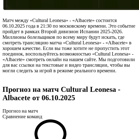
Матч между «Cultural Leonesa» - «Albacete» состоится
06.10.2025 года в 21:30 по московскому времени. Это событие
пройдет в рамках Второй дивизион Испании 2025-2026.
Миллионы болельщиков по всему миру будут искать, где
смотреть трансляцию матча «Cultural Leonesa» - «Albacete» в
хорошем качестве. Если вы тоже хотите не пропустить этот
поединок, воспользуйтесь возможностью «Cultural Leonesa» -
«Albacete» смотреть онлайн на нашем сайте. Мы подготовили
для вас ссылки на текстовые и видео трансляции, чтобы вы
могли следить за игрой в режиме реального времени.
Прогноз на матч Cultural Leonesa -
Albacete от 06.10.2025
Прогноз на матч
Сравнение команд