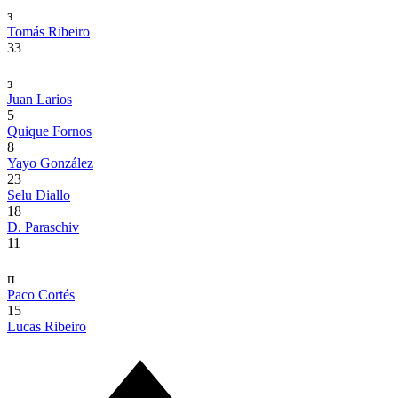
з
Tomás Ribeiro
33
з
Juan Larios
5
Quique Fornos
8
Yayo González
23
Selu Diallo
18
D. Paraschiv
11
п
Paco Cortés
15
Lucas Ribeiro