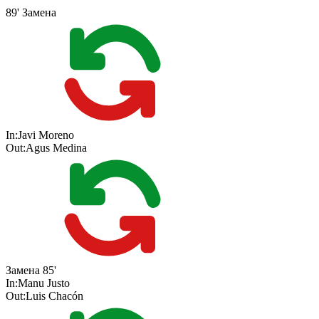
89'
Замена
In:
Javi Moreno
Out:
Agus Medina
Замена
85'
In:
Manu Justo
Out:
Luis Chacón