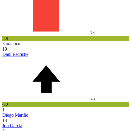
74'
5.9
Запасные
19
Dani Escriche
70'
6.2
1
Diego Mariño
14
Jon García
3