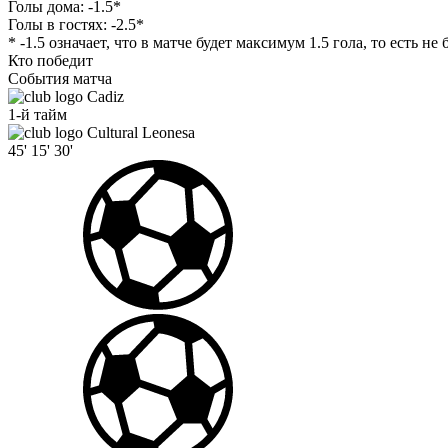
Голы дома:
-1.5*
Голы в гостях:
-2.5*
* -1.5 означает, что в матче будет максимум 1.5 гола, то есть не
Кто победит
События матча
Cadiz
1-й тайм
Cultural Leonesa
45'
15'
30'