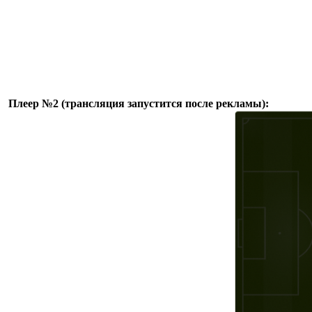
Плеер №2 (трансляция запустится после рекламы):