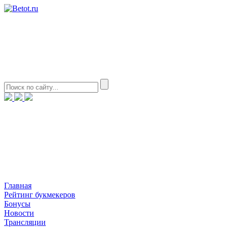
Главная
Рейтинг букмекеров
Бонусы
Новости
Трансляции