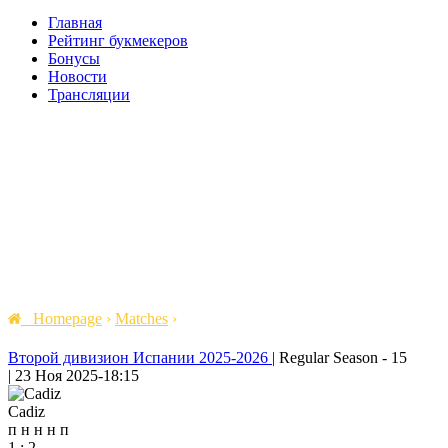
Главная
Рейтинг букмекеров
Бонусы
Новости
Трансляции
Homepage
›
Matches
›
Второй дивизион Испании 2025-2026
|
Regular Season - 15
|
23 Ноя 2025
-
18:15
Cadiz
п
н
н
н
п
1
:
2