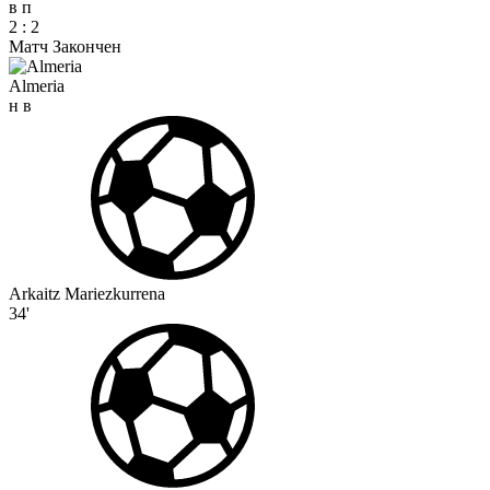
в
п
2
:
2
Матч Закончен
Almeria
н
в
Arkaitz Mariezkurrena
34'