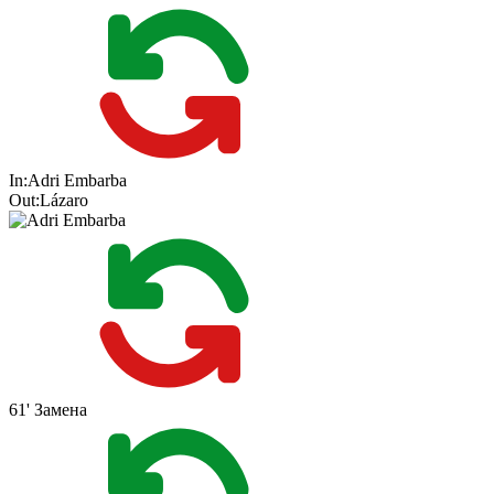
In:
Adri Embarba
Out:
Lázaro
61'
Замена