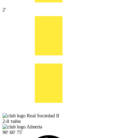
2'
Real Sociedad II
2-й тайм
Almeria
90'
60'
75'