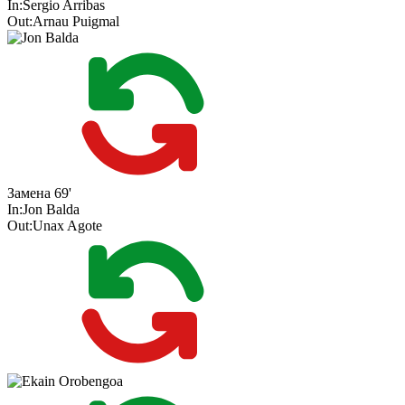
In:
Sergio Arribas
Out:
Arnau Puigmal
Замена
69'
In:
Jon Balda
Out:
Unax Agote