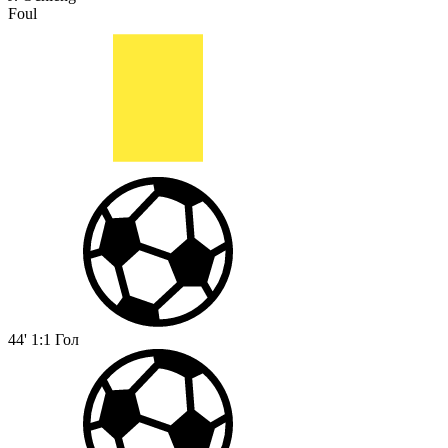
Foul
44'
1:1
Гол