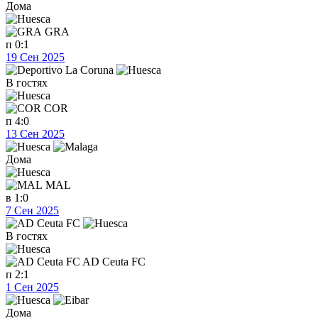
Дома
GRA
п
0:1
19 Сен 2025
В гостях
COR
п
4:0
13 Сен 2025
Дома
MAL
в
1:0
7 Сен 2025
В гостях
AD Ceuta FC
п
2:1
1 Сен 2025
Дома