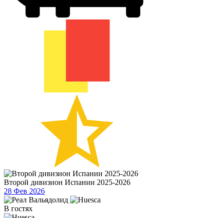
Второй дивизион Испании 2025-2026
28 Фев 2026
В гостях