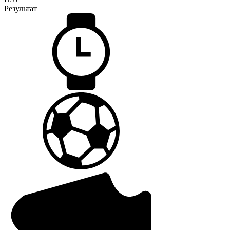
Результат