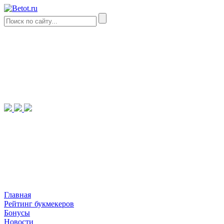
Главная
Рейтинг букмекеров
Бонусы
Новости