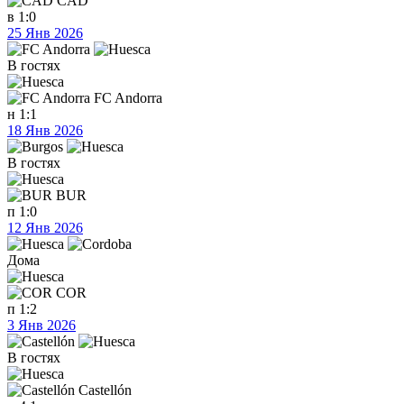
CAD
в
1:0
25 Янв 2026
В гостях
FC Andorra
н
1:1
18 Янв 2026
В гостях
BUR
п
1:0
12 Янв 2026
Дома
COR
п
1:2
3 Янв 2026
В гостях
Castellón