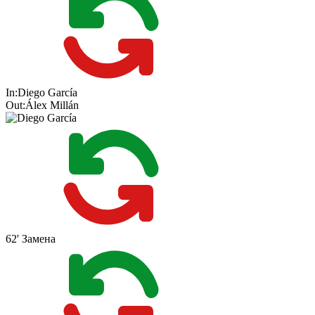
In:
Diego García
Out:
Álex Millán
62'
Замена