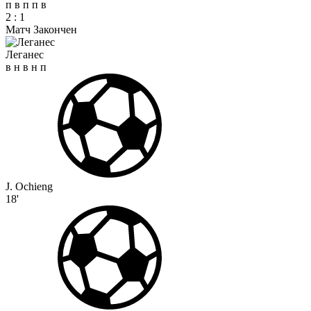
п
в
п
п
в
2
:
1
Матч Закончен
Леганес
в
н
в
н
п
J. Ochieng
18'