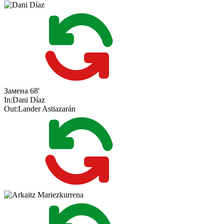
Замена
68'
In:
Dani Díaz
Out:
Lander Astiazarán