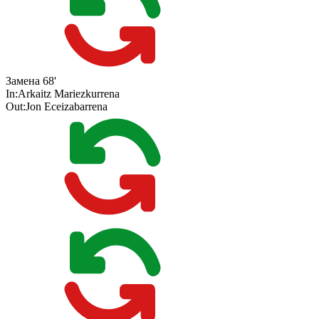
Замена
68'
In:
Arkaitz Mariezkurrena
Out:
Jon Eceizabarrena