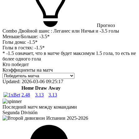
Прогноз
Combo Двойной шанс : Леганес или Ничья и -3.5 голы
Меньше/Больше:
-3.5*
Голы дома:
-1.5*
Голы в гостях:
-1.5*
* -1.5 означает, что в матче будет максимум 1.5 гола, то есть не
более одного гола
Кто победит
Коэффициенты на матч
Updated:
2026-03-06 09:25:17
Home
Draw
Away
2.48
3.13
3.13
Последний матч между командами
Segunda División