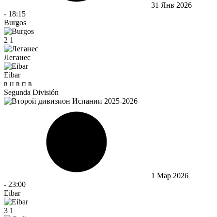
31 Янв 2026
-
18:15
Burgos
2
1
Леганес
Eibar
в
н
в
п
в
Segunda División
1 Мар 2026
-
23:00
Eibar
3
1