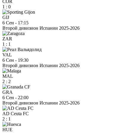
COR
1
:
0
GIJ
6 Сен
-
17:15
Второй дивизион Испании 2025-2026
ZAR
1
:
1
VAL
6 Сен
-
19:30
Второй дивизион Испании 2025-2026
MAL
2
:
2
GRA
6 Сен
-
22:00
Второй дивизион Испании 2025-2026
AD Ceuta FC
2
:
1
HUE