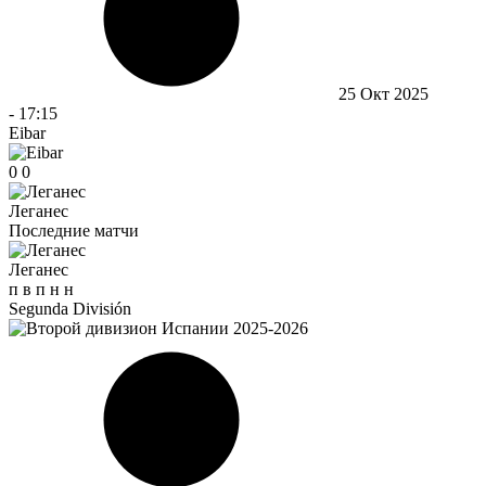
25 Окт 2025
-
17:15
Eibar
0
0
Леганес
Последние матчи
Леганес
п
в
п
н
н
Segunda División