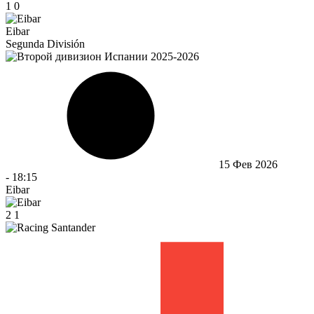
1
0
Eibar
Segunda División
15 Фев 2026
-
18:15
Eibar
2
1