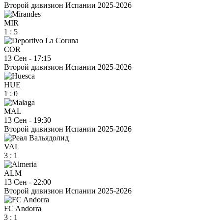
Второй дивизион Испании 2025-2026
MIR
1
:
5
COR
13 Сен
-
17:15
Второй дивизион Испании 2025-2026
HUE
1
:
0
MAL
13 Сен
-
19:30
Второй дивизион Испании 2025-2026
VAL
3
:
1
ALM
13 Сен
-
22:00
Второй дивизион Испании 2025-2026
FC Andorra
3
:
1