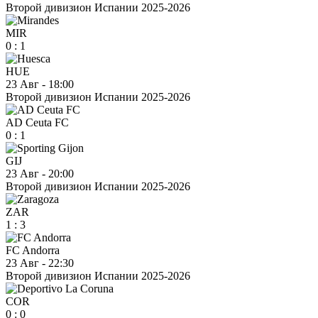
Второй дивизион Испании 2025-2026
MIR
0
:
1
HUE
23 Авг
-
18:00
Второй дивизион Испании 2025-2026
AD Ceuta FC
0
:
1
GIJ
23 Авг
-
20:00
Второй дивизион Испании 2025-2026
ZAR
1
:
3
FC Andorra
23 Авг
-
22:30
Второй дивизион Испании 2025-2026
COR
0
:
0