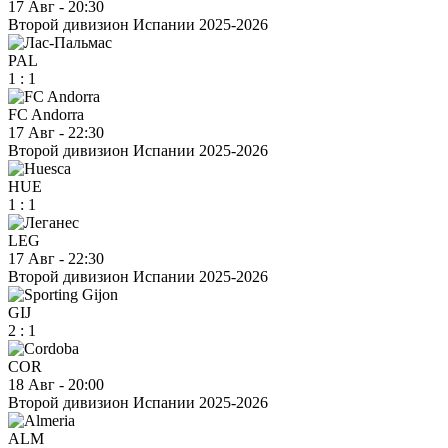
17 Авг
-
20:30
Второй дивизион Испании 2025-2026
PAL
1
:
1
FC Andorra
17 Авг
-
22:30
Второй дивизион Испании 2025-2026
HUE
1
:
1
LEG
17 Авг
-
22:30
Второй дивизион Испании 2025-2026
GIJ
2
:
1
COR
18 Авг
-
20:00
Второй дивизион Испании 2025-2026
ALM