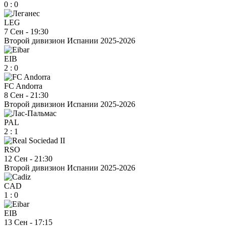
0
:
0
LEG
7 Сен
-
19:30
Второй дивизион Испании 2025-2026
EIB
2
:
0
FC Andorra
8 Сен
-
21:30
Второй дивизион Испании 2025-2026
PAL
2
:
1
RSO
12 Сен
-
21:30
Второй дивизион Испании 2025-2026
CAD
1
:
0
EIB
13 Сен
-
17:15