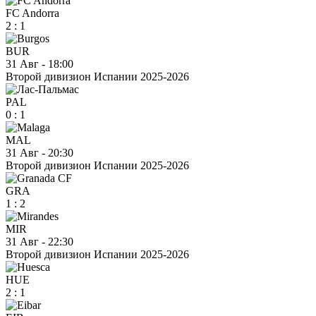
FC Andorra
2
:
1
BUR
31 Авг
-
18:00
Второй дивизион Испании 2025-2026
PAL
0
:
1
MAL
31 Авг
-
20:30
Второй дивизион Испании 2025-2026
GRA
1
:
2
MIR
31 Авг
-
22:30
Второй дивизион Испании 2025-2026
HUE
2
:
1