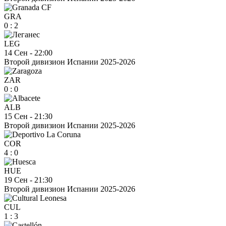
GRA
0
:
2
LEG
14 Сен
-
22:00
Второй дивизион Испании 2025-2026
ZAR
0
:
0
ALB
15 Сен
-
21:30
Второй дивизион Испании 2025-2026
COR
4
:
0
HUE
19 Сен
-
21:30
Второй дивизион Испании 2025-2026
CUL
1
:
3