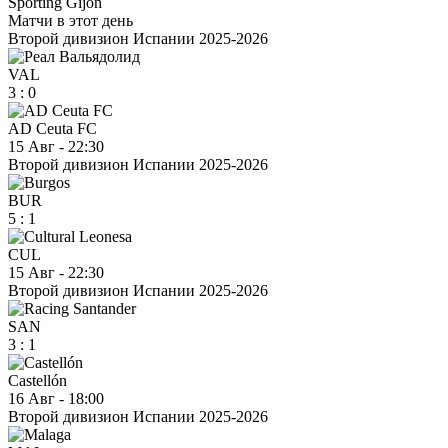
Sporting Gijon
Матчи в этот день
Второй дивизион Испании 2025-2026
VAL
3
:
0
AD Ceuta FC
15 Авг
-
22:30
Второй дивизион Испании 2025-2026
BUR
5
:
1
CUL
15 Авг
-
22:30
Второй дивизион Испании 2025-2026
SAN
3
:
1
Castellón
16 Авг
-
18:00
Второй дивизион Испании 2025-2026