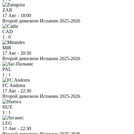
ZAR
17 Авг
-
18:00
Второй дивизион Испании 2025-2026
CAD
1
:
0
MIR
17 Авг
-
20:30
Второй дивизион Испании 2025-2026
PAL
1
:
1
FC Andorra
17 Авг
-
22:30
Второй дивизион Испании 2025-2026
HUE
1
:
1
LEG
17 Авг
-
22:30
Второй дивизион Испании 2025-2026