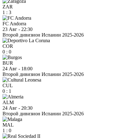
ZAR
1
:
3
FC Andorra
23 Авг
-
22:30
Второй дивизион Испании 2025-2026
COR
0
:
0
BUR
24 Авг
-
18:00
Второй дивизион Испании 2025-2026
CUL
0
:
1
ALM
24 Авг
-
20:30
Второй дивизион Испании 2025-2026
MAL
1
:
0