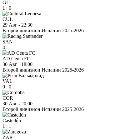
GIJ
1
:
0
CUL
29 Авг
-
22:30
Второй дивизион Испании 2025-2026
SAN
4
:
1
AD Ceuta FC
30 Авг
-
18:00
Второй дивизион Испании 2025-2026
VAL
0
:
0
COR
30 Авг
-
20:00
Второй дивизион Испании 2025-2026
Castellón
1
:
1
ZAR