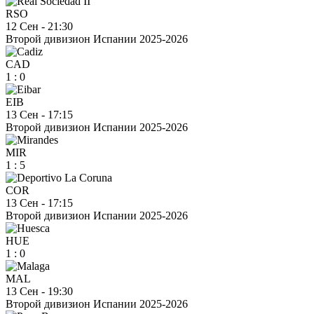
RSO
12 Сен
-
21:30
Второй дивизион Испании 2025-2026
CAD
1
:
0
EIB
13 Сен
-
17:15
Второй дивизион Испании 2025-2026
MIR
1
:
5
COR
13 Сен
-
17:15
Второй дивизион Испании 2025-2026
HUE
1
:
0
MAL
13 Сен
-
19:30
Второй дивизион Испании 2025-2026