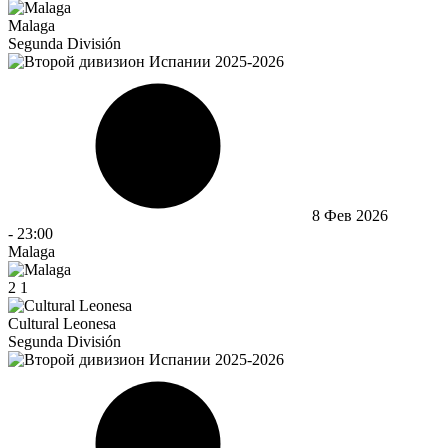
Malaga
Segunda División
8 Фев 2026
-
23:00
Malaga
2
1
Cultural Leonesa
Segunda División