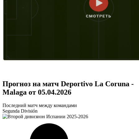
Прогноз на матч Deportivo La Coruna -
Malaga от 05.04.2026
Последний матч между командами
Segunda División