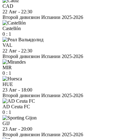
CAD
22 Авг
-
22:30
Второй дивизион Испании 2025-2026
Castellón
0
:
1
VAL
22 Авг
-
22:30
Второй дивизион Испании 2025-2026
MIR
0
:
1
HUE
23 Авг
-
18:00
Второй дивизион Испании 2025-2026
AD Ceuta FC
0
:
1
GIJ
23 Авг
-
20:00
Второй дивизион Испании 2025-2026