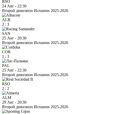
RSO
24 Авг
-
22:30
Второй дивизион Испании 2025-2026
ALB
2
:
3
SAN
25 Авг
-
20:30
Второй дивизион Испании 2025-2026
COR
1
:
3
PAL
25 Авг
-
22:30
Второй дивизион Испании 2025-2026
RSO
2
:
2
ALM
29 Авг
-
20:30
Второй дивизион Испании 2025-2026