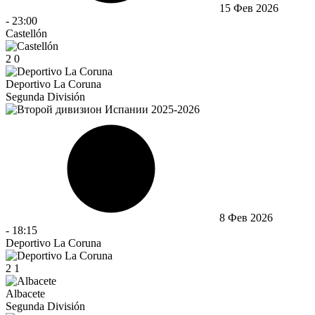
15 Фев 2026
-
23:00
Castellón
2
0
Deportivo La Coruna
Segunda División
8 Фев 2026
-
18:15
Deportivo La Coruna
2
1
Albacete
Segunda División