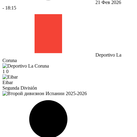
21 Фев 2026
-
18:15
Deportivo La
Coruna
1
0
Eibar
Segunda División