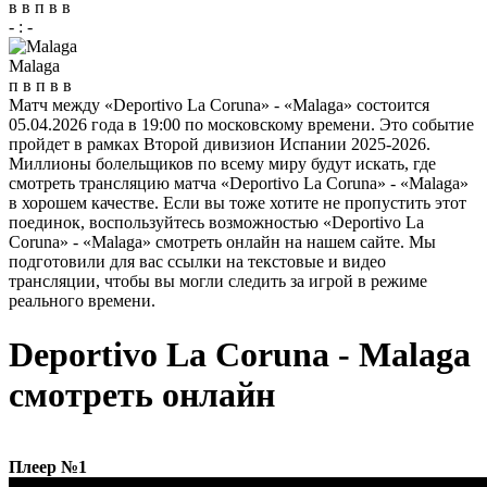
в
в
п
в
в
-
:
-
Malaga
п
в
п
в
в
Матч между «Deportivo La Coruna» - «Malaga» состоится
05.04.2026 года в 19:00 по московскому времени. Это событие
пройдет в рамках Второй дивизион Испании 2025-2026.
Миллионы болельщиков по всему миру будут искать, где
смотреть трансляцию матча «Deportivo La Coruna» - «Malaga»
в хорошем качестве. Если вы тоже хотите не пропустить этот
поединок, воспользуйтесь возможностью «Deportivo La
Coruna» - «Malaga» смотреть онлайн на нашем сайте. Мы
подготовили для вас ссылки на текстовые и видео
трансляции, чтобы вы могли следить за игрой в режиме
реального времени.
Deportivo La Coruna - Malaga
смотреть онлайн
Плеер №1