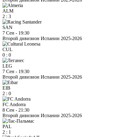
ALM
2
:
3
SAN
7 Сен
-
19:30
Второй дивизион Испании 2025-2026
CUL
0
:
0
LEG
7 Сен
-
19:30
Второй дивизион Испании 2025-2026
EIB
2
:
0
FC Andorra
8 Сен
-
21:30
Второй дивизион Испании 2025-2026
PAL
2
:
1