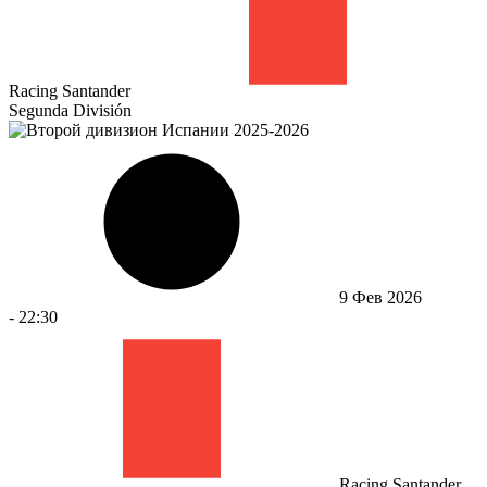
Racing Santander
Segunda División
9 Фев 2026
-
22:30
Racing Santander