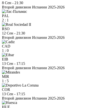
8 Сен
-
21:30
Второй дивизион Испании 2025-2026
PAL
2
:
1
RSO
12 Сен
-
21:30
Второй дивизион Испании 2025-2026
CAD
1
:
0
EIB
13 Сен
-
17:15
Второй дивизион Испании 2025-2026
MIR
1
:
5
COR
13 Сен
-
17:15
Второй дивизион Испании 2025-2026
HUE