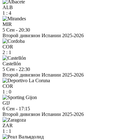
ALB
1
:
4
MIR
5 Сен
-
20:30
Второй дивизион Испании 2025-2026
COR
2
:
1
Castellón
5 Сен
-
22:30
Второй дивизион Испании 2025-2026
COR
1
:
0
GIJ
6 Сен
-
17:15
Второй дивизион Испании 2025-2026
ZAR
1
:
1