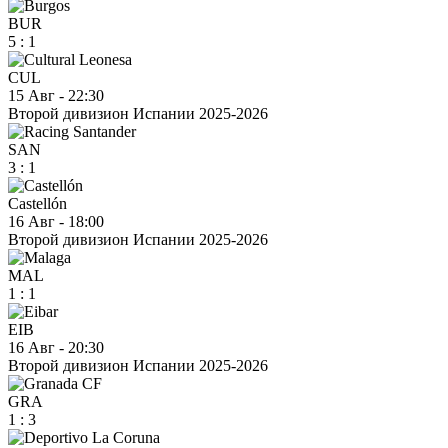
BUR
5
:
1
CUL
15 Авг
-
22:30
Второй дивизион Испании 2025-2026
SAN
3
:
1
Castellón
16 Авг
-
18:00
Второй дивизион Испании 2025-2026
MAL
1
:
1
EIB
16 Авг
-
20:30
Второй дивизион Испании 2025-2026
GRA
1
:
3