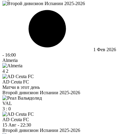
1 Фев 2026
-
16:00
Almeria
4
2
AD Ceuta FC
Матчи в этот день
Второй дивизион Испании 2025-2026
VAL
3
:
0
AD Ceuta FC
15 Авг
-
22:30
Второй дивизион Испании 2025-2026