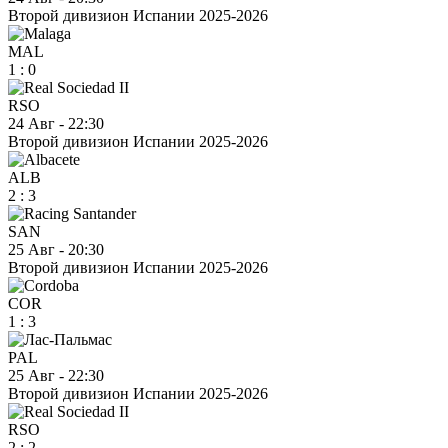
Второй дивизион Испании 2025-2026
MAL
1
:
0
RSO
24 Авг
-
22:30
Второй дивизион Испании 2025-2026
ALB
2
:
3
SAN
25 Авг
-
20:30
Второй дивизион Испании 2025-2026
COR
1
:
3
PAL
25 Авг
-
22:30
Второй дивизион Испании 2025-2026
RSO
2
:
2