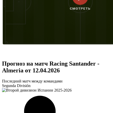
Прогноз на матч Racing Santander -
Almeria от 12.04.2026
Последний матч между командами
Segunda División