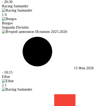
-
20:30
Racing Santander
1
0
Burgos
Segunda División
15 Фев 2026
-
18:15
Eibar
2
1