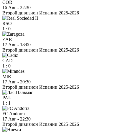
COR
16 Авг
-
22:30
Второй дивизион Испании 2025-2026
RSO
1
:
0
ZAR
17 Авг
-
18:00
Второй дивизион Испании 2025-2026
CAD
1
:
0
MIR
17 Авг
-
20:30
Второй дивизион Испании 2025-2026
PAL
1
:
1
FC Andorra
17 Авг
-
22:30
Второй дивизион Испании 2025-2026