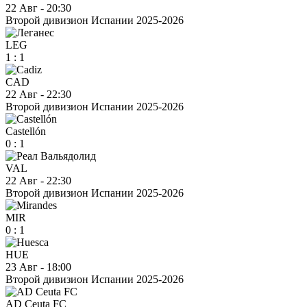
22 Авг
-
20:30
Второй дивизион Испании 2025-2026
LEG
1
:
1
CAD
22 Авг
-
22:30
Второй дивизион Испании 2025-2026
Castellón
0
:
1
VAL
22 Авг
-
22:30
Второй дивизион Испании 2025-2026
MIR
0
:
1
HUE
23 Авг
-
18:00
Второй дивизион Испании 2025-2026
AD Ceuta FC