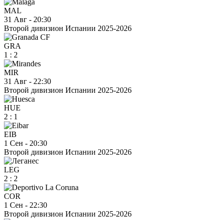
MAL
31 Авг
-
20:30
Второй дивизион Испании 2025-2026
GRA
1
:
2
MIR
31 Авг
-
22:30
Второй дивизион Испании 2025-2026
HUE
2
:
1
EIB
1 Сен
-
20:30
Второй дивизион Испании 2025-2026
LEG
2
:
2
COR
1 Сен
-
22:30
Второй дивизион Испании 2025-2026