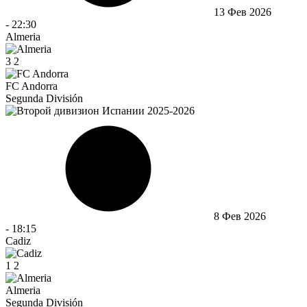
13 Фев 2026
-
22:30
Almeria
3
2
FC Andorra
Segunda División
8 Фев 2026
-
18:15
Cadiz
1
2
Almeria
Segunda División