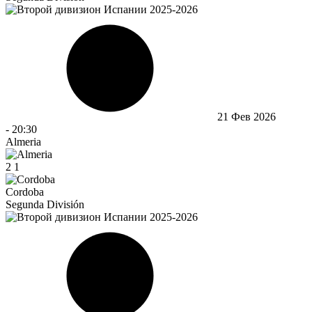
21 Фев 2026
-
20:30
Almeria
2
1
Cordoba
Segunda División