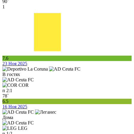
90`
1
7.6
23 Ноя 2025
В гостях
COR
п
2:1
78`
6.5
16 Ноя 2025
Дома
LEG
п
1:2