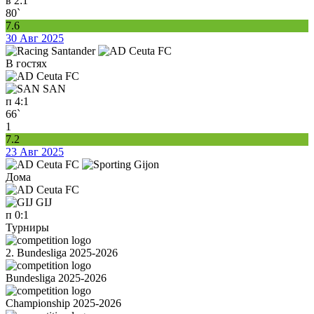
в
2:1
80`
7.6
30 Авг 2025
В гостях
SAN
п
4:1
66`
1
7.2
23 Авг 2025
Дома
GIJ
п
0:1
Турниры
2. Bundesliga 2025-2026
Bundesliga 2025-2026
Championship 2025-2026