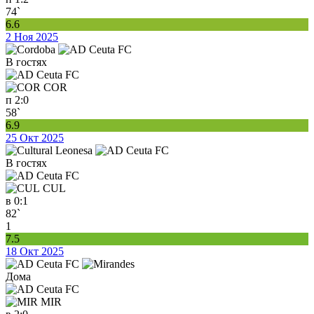
74`
6.6
2 Ноя 2025
В гостях
COR
п
2:0
58`
6.9
25 Окт 2025
В гостях
CUL
в
0:1
82`
1
7.5
18 Окт 2025
Дома
MIR