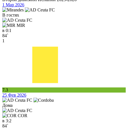
1 Мар 2026
В гостях
MIR
в
0:1
84`
1
7.3
25 Фев 2026
Дома
COR
в
3:2
84`