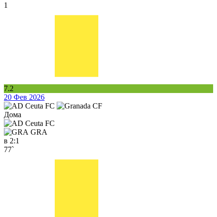
1
7.2
20 Фев 2026
Дома
GRA
в
2:1
77`