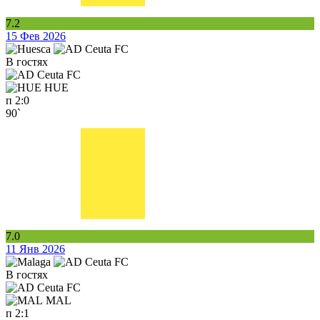
7.2
15 Фев 2026
В гостях
HUE
п
2:0
90`
7.0
11 Янв 2026
В гостях
MAL
п
2:1