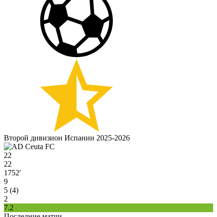
Второй дивизион Испании 2025-2026
22
22
1752′
9
5 (4)
2
7.2
Последние матчи