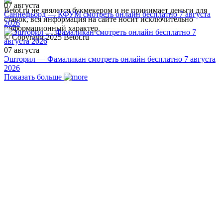
07 августа
Betot.ru не явялется букмекером и не принимает деньги для
Саннефьорд — КФУМ смотреть онлайн бесплатно 7 августа
ставок, вся информация на сайте носит исключительно
2026
информационный характер.
© Copyright 2025 Betot.ru
07 августа
Эшторил — Фамаликан смотреть онлайн бесплатно 7 августа
2026
Показать больше