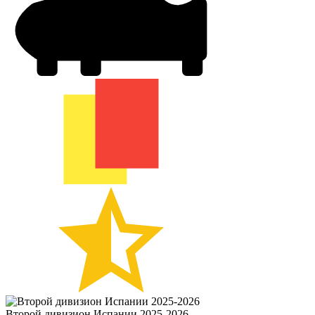
Второй дивизион Испании 2025-2026