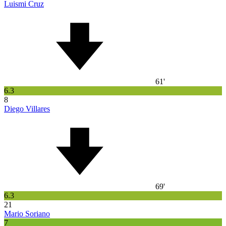
Luismi Cruz
61'
6.3
8
Diego Villares
69'
6.3
21
Mario Soriano
7