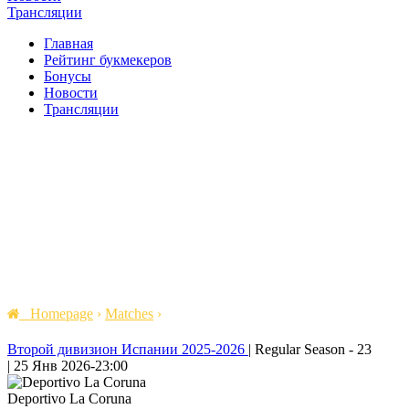
Трансляции
Главная
Рейтинг букмекеров
Бонусы
Новости
Трансляции
Homepage
›
Matches
›
Второй дивизион Испании 2025-2026
|
Regular Season - 23
|
25 Янв 2026
-
23:00
Deportivo La Coruna