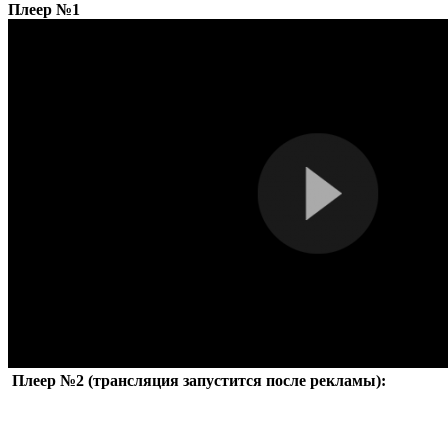
Плеер №1
Плеер №2 (трансляция запустится после рекламы):