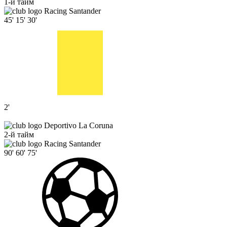
1-й тайм
Racing Santander
45'
15'
30'
2'
Deportivo La Coruna
2-й тайм
Racing Santander
90'
60'
75'