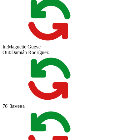
In:
Maguette Gueye
Out:
Damián Rodríguez
76'
Замена