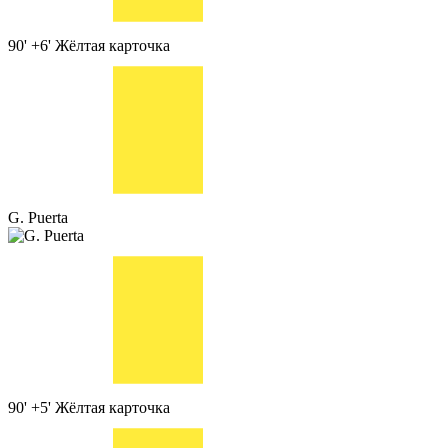
90' +6'
Жёлтая карточка
G. Puerta
90' +5'
Жёлтая карточка