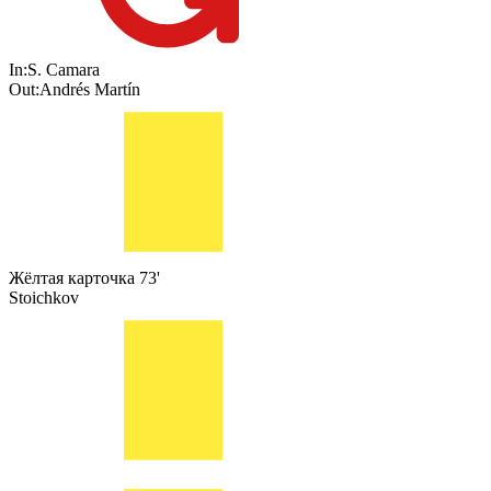
In:
S. Camara
Out:
Andrés Martín
Жёлтая карточка
73'
Stoichkov