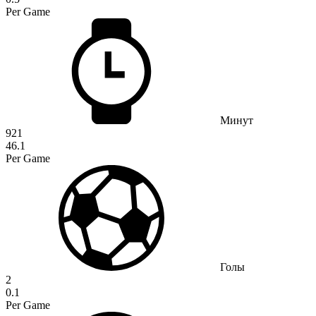
Per Game
Минут
921
46.1
Per Game
Голы
2
0.1
Per Game