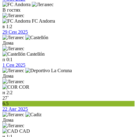
В гостях
FC Andorra
в
1:2
29 Сен 2025
Дома
Castellón
п
0:1
1 Сен 2025
Дома
COR
н
2:2
27`
6.5
22 Авг 2025
Дома
CAD
н
1:1