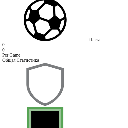
Пасы
0
0
Per Game
Общая Статистика