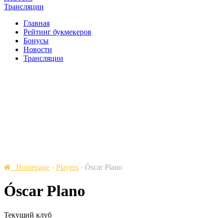
Трансляции
Главная
Рейтинг букмекеров
Бонусы
Новости
Трансляции
Homepage
›
Players
›
Óscar Plano
Óscar Plano
Текущий клуб