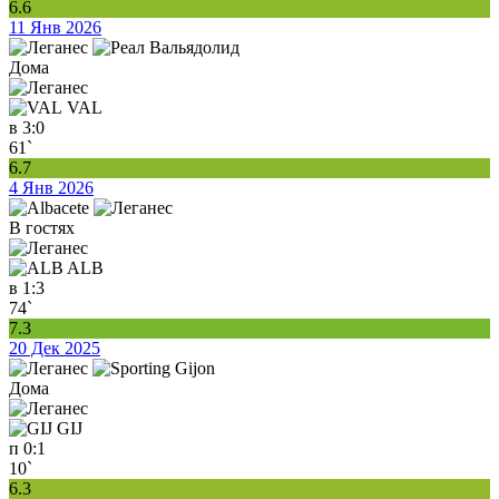
6.6
11 Янв 2026
Дома
VAL
в
3:0
61`
6.7
4 Янв 2026
В гостях
ALB
в
1:3
74`
7.3
20 Дек 2025
Дома
GIJ
п
0:1
10`
6.3