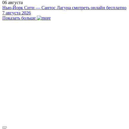
06 августа
Нью-Йорк Сити — Сантос Лагуна смотреть онлайн бесплатно
7 августа 2026
Показать больше