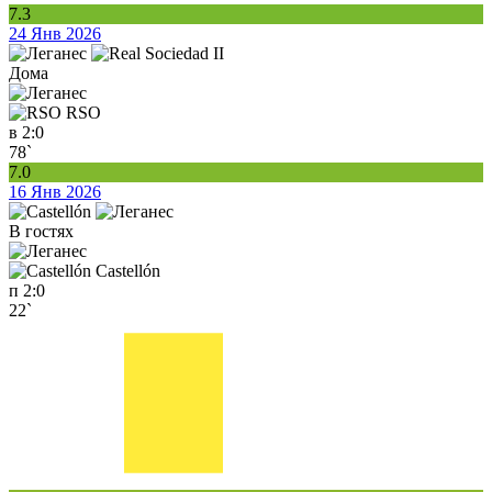
7.3
24 Янв 2026
Дома
RSO
в
2:0
78`
7.0
16 Янв 2026
В гостях
Castellón
п
2:0
22`