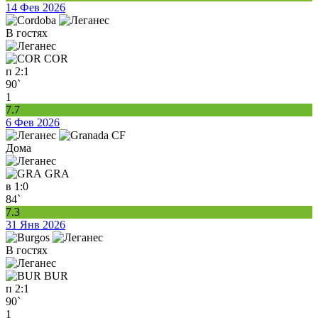
14 Фев 2026
В гостях
COR
п
2:1
90`
1
7.7
6 Фев 2026
Дома
GRA
в
1:0
84`
7.3
31 Янв 2026
В гостях
BUR
п
2:1
90`
1