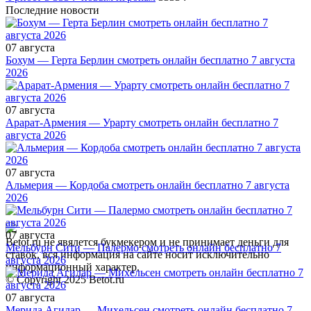
Последние новости
07 августа
Бохум — Герта Берлин смотреть онлайн бесплатно 7 августа
2026
07 августа
Арарат-Армения — Урарту смотреть онлайн бесплатно 7
августа 2026
07 августа
Альмерия — Кордоба смотреть онлайн бесплатно 7 августа
2026
07 августа
Betot.ru не явялется букмекером и не принимает деньги для
Мельбурн Сити — Палермо смотреть онлайн бесплатно 7
ставок, вся информация на сайте носит исключительно
августа 2026
информационный характер.
© Copyright 2025 Betot.ru
07 августа
Мерида Агилар — Михельсен смотреть онлайн бесплатно 7