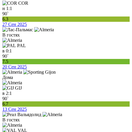
COR
н
1:1
90`
6.3
27 Сен 2025
В гостях
PAL
в
0:1
90`
7.5
20 Сен 2025
Дома
GIJ
в
2:1
90`
6.7
13 Сен 2025
В гостях
VAL