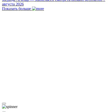
августа 2026
Показать больше