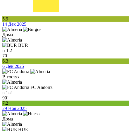
5.9
14 Дек 2025
Дома
BUR
п
1:2
70`
6.3
6 Дек 2025
В гостях
FC Andorra
в
1:2
90`
7.2
29 Ноя 2025
Дома
HUE