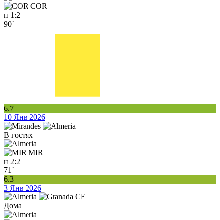
COR
п
1:2
90`
6.7
10 Янв 2026
В гостях
MIR
н
2:2
71`
6.3
3 Янв 2026
Дома