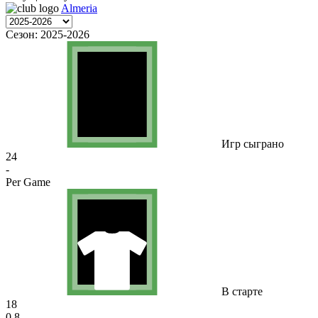
Almeria
Сезон:
2025-2026
Игр сыграно
24
-
Per Game
В старте
18
0.8