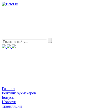
Главная
Рейтинг букмекеров
Бонусы
Новости
Трансляции