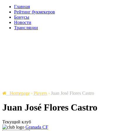
Главная
Рейтинг букмекеров
Бонусы
Новости
Трансляции
Homepage
›
Players
›
Juan José Flores Castro
Juan José Flores Castro
Текущий клуб
Granada CF