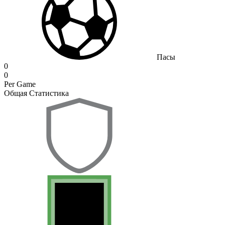
Пасы
0
0
Per Game
Общая Статистика