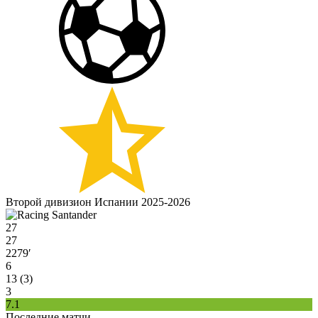
Второй дивизион Испании 2025-2026
27
27
2279′
6
13 (3)
3
7.1
Последние матчи