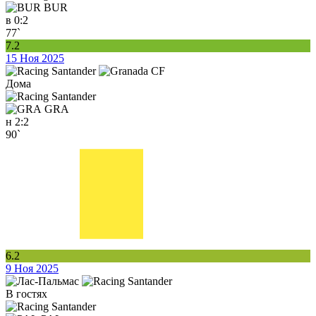
BUR
в
0:2
77`
7.2
15 Ноя 2025
Дома
GRA
н
2:2
90`
6.2
9 Ноя 2025
В гостях