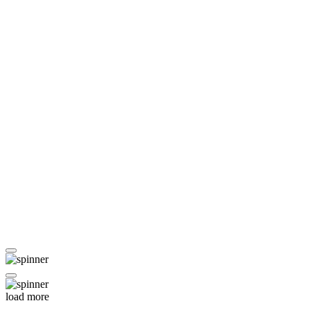
load more