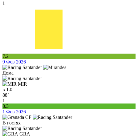
1
7.2
9 Фев 2026
Дома
MIR
в
1:0
88`
1
8.3
1 Фев 2026
В гостях
GRA