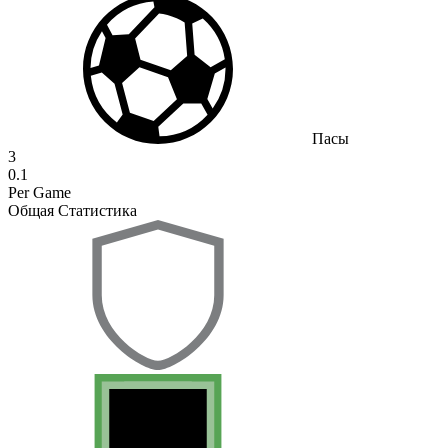
Пасы
3
0.1
Per Game
Общая Статистика