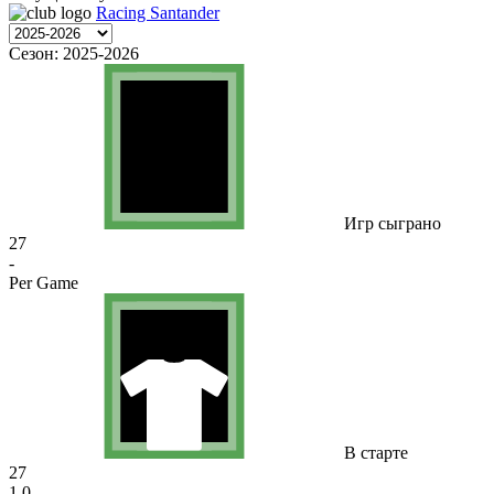
Racing Santander
Сезон:
2025-2026
Игр сыграно
27
-
Per Game
В старте
27
1.0