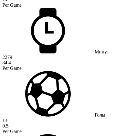
Per Game
Минут
2279
84.4
Per Game
Голы
13
0.5
Per Game