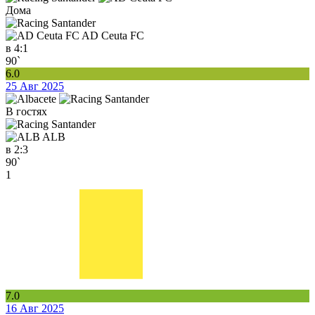
Дома
AD Ceuta FC
в
4:1
90`
6.0
25 Авг 2025
В гостях
ALB
в
2:3
90`
1
7.0
16 Авг 2025