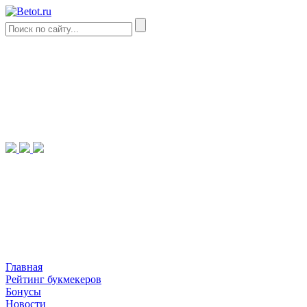
Главная
Рейтинг букмекеров
Бонусы
Новости