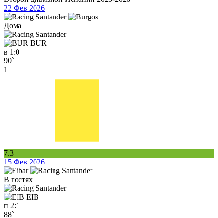
22 Фев 2026
Дома
BUR
в
1:0
90`
1
7.3
15 Фев 2026
В гостях
EIB
п
2:1
88`