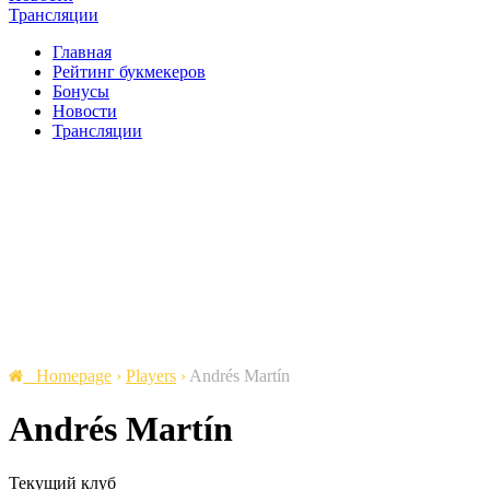
Трансляции
Главная
Рейтинг букмекеров
Бонусы
Новости
Трансляции
Homepage
›
Players
›
Andrés Martín
Andrés Martín
Текущий клуб